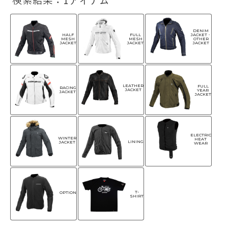
検索結果：1アイテム
DENIM
HALF
FULL
JACKET・
MESH
MESH
OTHER
JACKET
JACKET
JACKET
LEATHER
FULL
RACING
JACKET
YEAR
JACKET
JACKET
ELECTRIC
WINTER
HEAT
LINING
JACKET
WEAR
T-
OPTION
SHIRT