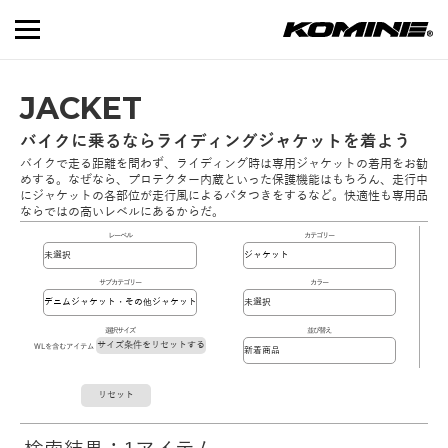
JACKET
バイクに乗るならライディングジャケットを着よう
バイクで走る距離を問わず、ライディング時は専用ジャケットの着用をお勧
めする。なぜなら、プロテクター内蔵といった保護機能はもちろん、走行中
にジャケットの各部位が走行風によるバタつきをするなど。快適性も専用品
ならではの高いレベルにあるからだ。
レーベル
カテゴリー
サブカテゴリー
カラー
選択サイズ
並び替え
サイズ条件をリセットする
WLを含むアイテム
リセット