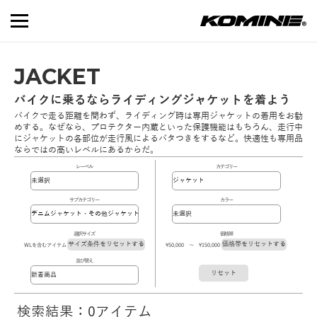
JACKET
バイクに乗るならライディングジャケットを着よう
バイクで走る距離を問わず、ライディング時は専用ジャケットの着用をお勧
めする。なぜなら、プロテクター内蔵といった保護機能はもちろん、走行中
にジャケットの各部位が走行風によるバタつきをするなど。快適性も専用品
ならではの高いレベルにあるからだ。
レーベル
カテゴリー
サブカテゴリー
カラー
選択サイズ
価格帯
サイズ条件をリセットする
価格帯をリセットする
WLを含むアイテム
\50,000 ～ \150,000
並び替え
リセット
検索結果：0アイテム