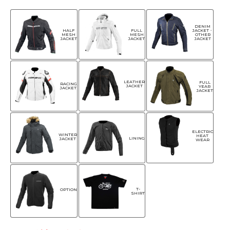
DENIM
HALF
FULL
JACKET・
MESH
MESH
OTHER
JACKET
JACKET
JACKET
LEATHER
FULL
RACING
JACKET
YEAR
JACKET
JACKET
ELECTRIC
WINTER
HEAT
LINING
JACKET
WEAR
T-
OPTION
SHIRT