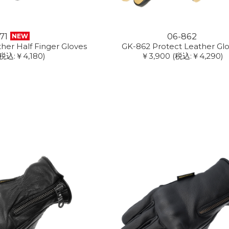
71
06-862
NEW
her Half Finger Gloves
GK-862 Protect Leather Gl
(税込:￥4,180)
￥3,900
(税込:￥4,290)