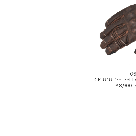
0
GK-848 Protect L
￥8,900