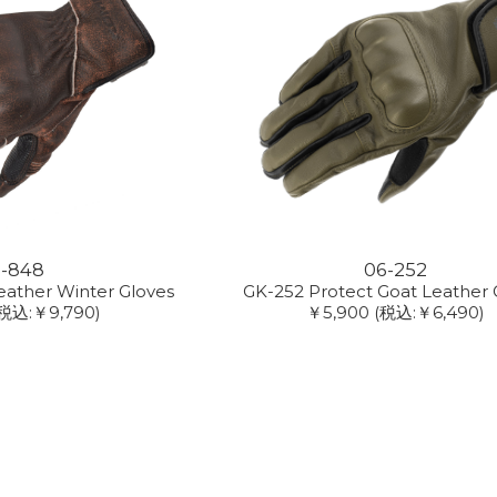
6-848
06-252
eather Winter Gloves
GK-252 Protect Goat Leather 
(税込:￥9,790)
￥5,900
(税込:￥6,490)