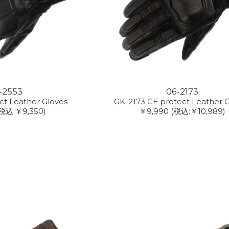
-2553
06-2173
ct Leather Gloves
GK-2173 CE protect Leather 
(税込:￥9,350)
￥9,990
(税込:￥10,989)