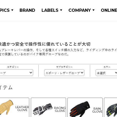
PICS
BRAND
LABELS
COMPANY
ONLIN
快適かつ安全で操作性に優れていることが大切
＆ブレーキレバーの操作、そして各種スイッチ類の入力など、ライディング中のラ
能で保護しているのがバイク専用グローブなのだ。
カテゴリー
サブカテゴリー
カラー
イテム
LEATHER
RACING
RAIN
GLOVE
GLOVE
GLOVE