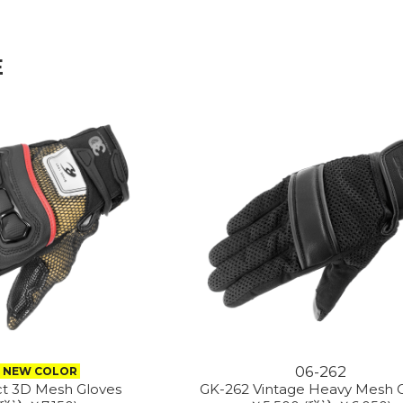
E
06-262
NEW COLOR
ct 3D Mesh Gloves
GK-262 Vintage Heavy Mesh 