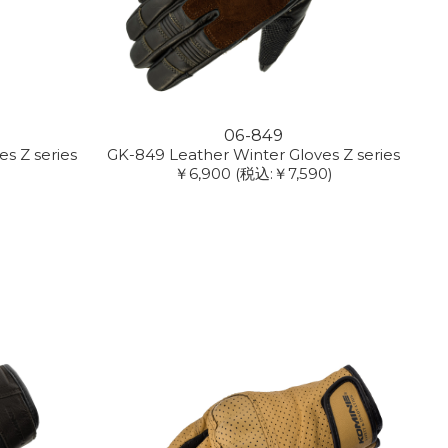
06-849
s Z series
GK-849 Leather Winter Gloves Z series
￥6,900
(税込:￥7,590)