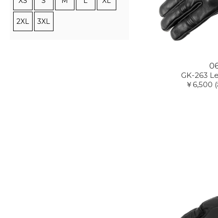
XS
S
M
L
XL
2XL
3XL
0
GK-263 Le
￥6,500