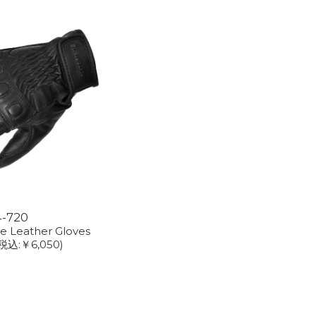
4-720
e Leather Gloves
税込:￥6,050)