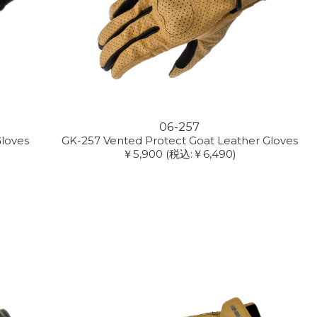
06-257
Gloves
GK-257 Vented Protect Goat Leather Gloves
￥5,900
(税込:￥6,490)