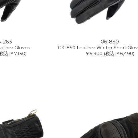
6-263
06-850
ather Gloves
GK-850 Leather Winter Short Glove
(税込:￥7,150)
￥5,900
(税込:￥6,490)