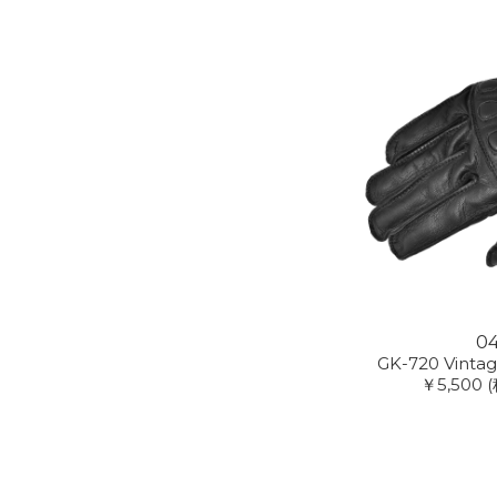
0
GK-720 Vintag
￥5,500
(