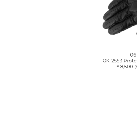
06
GK-2553 Prote
￥8,500