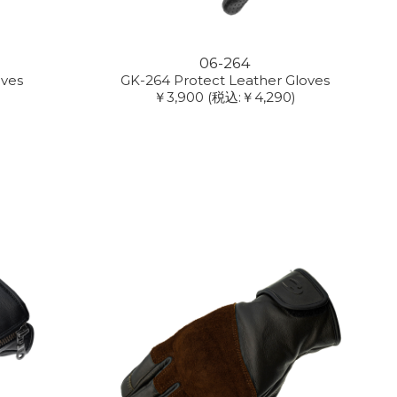
06-264
oves
GK-264 Protect Leather Gloves
￥3,900
(税込:￥4,290)