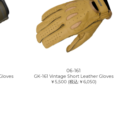
06-161
Gloves
GK-161 Vintage Short Leather Gloves
￥5,500
(税込:￥6,050)