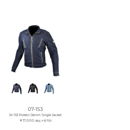
07-153
JK-153 Protect Denim Single Jacket
￥17,000
(税込:￥18,700)