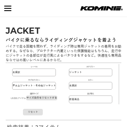
JACKET
バイクに乗るならライディングジャケットを着よう
バイクで走る距離を問わず、ライディング時は専用ジャケットの着用をお勧
めする。なぜなら、プロテクター内蔵といった保護機能はもちろん、走行中
にジャケットの各部位が走行風によるバタつきをするなど。快適性も専用品
ならではの高いレベルにあるからだ。
レーベル
カテゴリー
サブカテゴリー
カラー
選択サイズ
並び替え
サイズ条件をリセットする
Lを含むアイテム
リセット