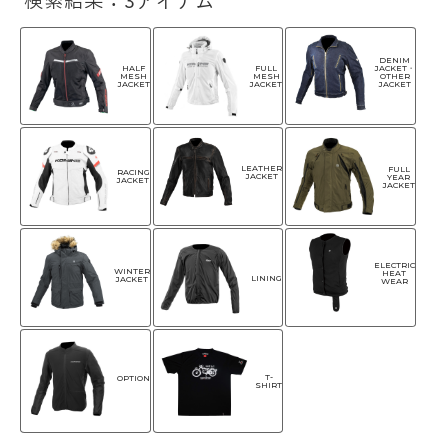
検索結果：3アイテム
DENIM
HALF
FULL
JACKET・
MESH
MESH
OTHER
JACKET
JACKET
JACKET
LEATHER
FULL
RACING
JACKET
YEAR
JACKET
JACKET
ELECTRIC
WINTER
HEAT
LINING
JACKET
WEAR
T-
OPTION
SHIRT