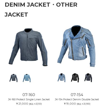
DENIM JACKET・OTHER
JACKET
07-160
07-154
JK-160 Protect Single Linen Jacket
JK-154 Protect Denim Double Jacket
￥21,000
￥19,000
(税込:￥23,100)
(税込:￥20,900)