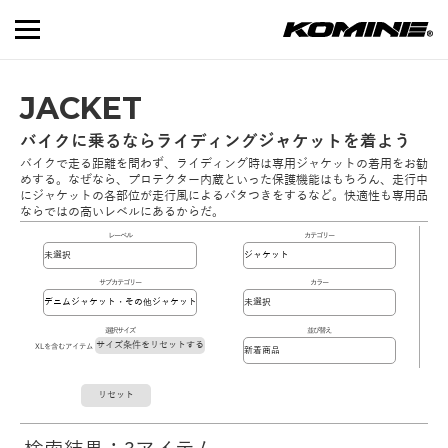
JACKET
バイクに乗るならライディングジャケットを着よう
バイクで走る距離を問わず、ライディング時は専用ジャケットの着用をお勧
めする。なぜなら、プロテクター内蔵といった保護機能はもちろん、走行中
にジャケットの各部位が走行風によるバタつきをするなど。快適性も専用品
ならではの高いレベルにあるからだ。
レーベル
カテゴリー
サブカテゴリー
カラー
選択サイズ
並び替え
サイズ条件をリセットする
XLを含むアイテム
リセット