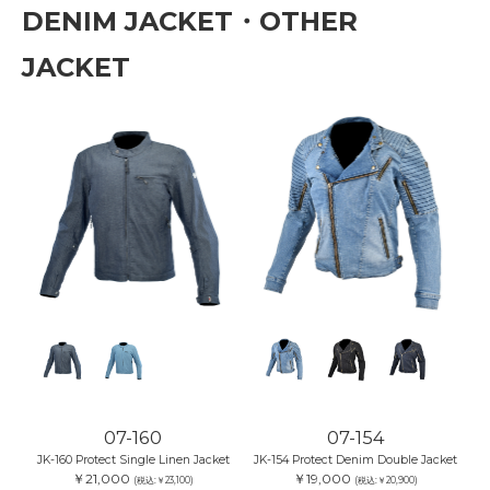
DENIM JACKET・OTHER
JACKET
07-160
07-154
JK-160 Protect Single Linen Jacket
JK-154 Protect Denim Double Jacket
￥21,000
￥19,000
(税込:￥23,100)
(税込:￥20,900)