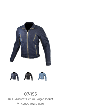
07-153
JK-153 Protect Denim Single Jacket
￥17,000
(税込:￥18,700)