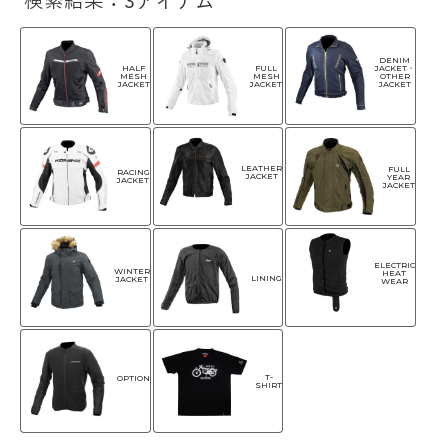
検索結果：3アイテム
DENIM
HALF
FULL
JACKET・
MESH
MESH
OTHER
JACKET
JACKET
JACKET
LEATHER
FULL
RACING
JACKET
YEAR
JACKET
JACKET
ELECTRIC
WINTER
HEAT
LINING
JACKET
WEAR
T-
OPTION
SHIRT