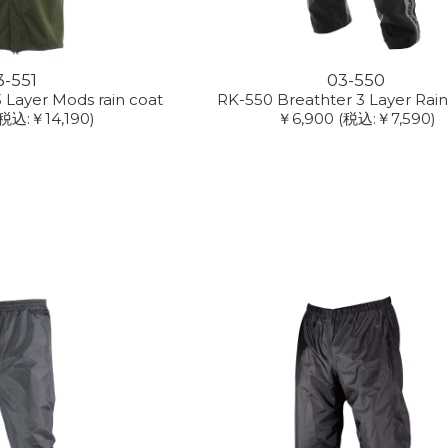
3-551
03-550
 Layer Mods rain coat
RK-550 Breathter 3 Layer Rain
(税込:￥14,190)
￥6,900
(税込:￥7,590)