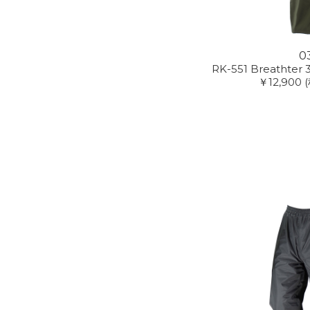
0
RK-551 Breathter 3
￥12,900