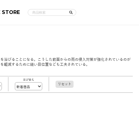
E STORE
粒を浴びることになる。こうした前面からの雨の侵入対策が強化されているのが
のを軽減するために縫い目位置なども工夫されている。
並び替え
リセット