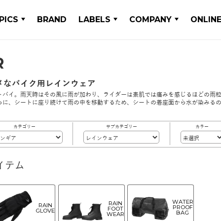
PICS
BRAND
LABELS
COMPANY
ONLIN
R
メなバイク用レインウェア
トバイ。雨天時はその風に雨が加わり、ライダーは素肌では痛みを感じるほどの雨
らに、シートに座り続けて雨の中を移動するため、シートの着座面から水が染みる
カテゴリー
サブカテゴリー
カラー
イテム
WATER
RAIN
RAIN
PROOF
FOOT
GLOVE
BAG
WEAR