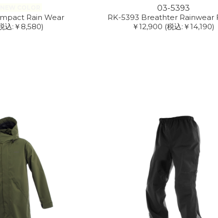
03-5393
NEW COLOR
mpact Rain Wear
RK-5393 Breathter Rainwear
税込:￥8,580)
￥12,900
(税込:￥14,190)