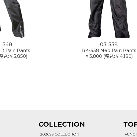
3-548
03-538
D Rain Pants
RK-538 Neo Rain Pants
税込:￥3,850)
￥3,800
(税込:￥4,180)
T
COLLECTION
TOP
2026SS COLLECTION
FUNC