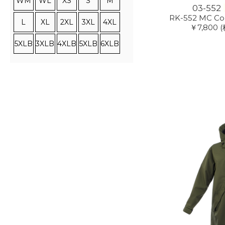
WM
WL
XS
S
M
03-552
RK-552 MC Co
L
XL
2XL
3XL
4XL
￥7,800
(
5XLB
3XLB
4XLB
5XLB
6XLB