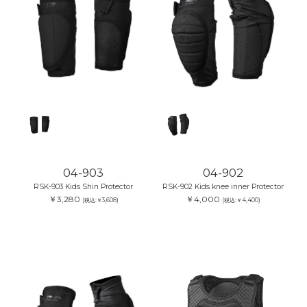
04-903
04-902
RSK-903 Kids Shin Protector
RSK-902 Kids knee inner Protector
￥3,280
￥4,000
(税込:￥3,608)
(税込:￥4,400)