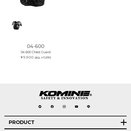
04-600
SK-600 Chest Guard
￥9,900
(税込:￥10,890)
PRODUCT