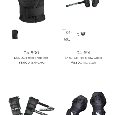
04-900
04-691
RSK-900 Protect Kids Vest
SK-691 CE Flex Elbow Guard
￥5,900
￥5,300
(税込:￥6,490)
(税込:￥5,830)