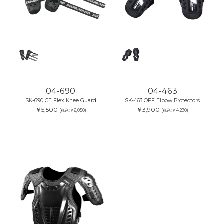
04-690
04-463
SK-690 CE Flex Knee Guard
SK-463 OFF Elbow Protectors
￥5,500
￥3,900
(税込:￥6,050)
(税込:￥4,290)