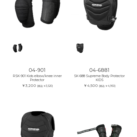
04-901
04-6881
RSK-901 Kids elbow/knee inner
SK-688 Supreme Body Protector
Protector
KIDS
￥3,200
￥4,500
(税込:￥3,520)
(税込:￥4,950)