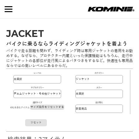
JACKET
バイクに乗るならライディングジャケットを着よう
バイクで走る距離を問わず、ライディング時は専用ジャケットの着用をお勧
めする。なぜなら、プロテクター内蔵といった保護機能はもちろん、走行中
にジャケットの各部位が走行風によるバタつきをするなど。快適性も専用品
ならではの高いレベルにあるからだ。
レーベル
カテゴリー
サブカテゴリー
カラー
選択サイズ
並び替え
サイズ条件をリセットする
4XLを含むアイテム
リセット