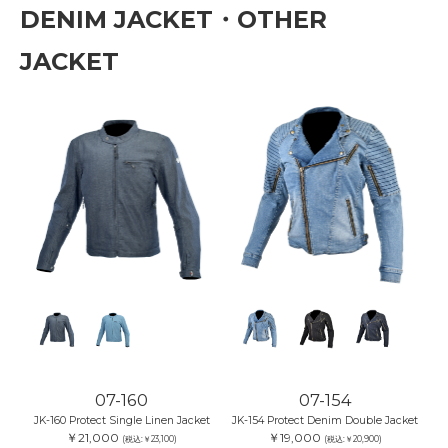
DENIM JACKET・OTHER
JACKET
07-160
07-154
JK-160 Protect Single Linen Jacket
JK-154 Protect Denim Double Jacket
￥21,000
￥19,000
(税込:￥23,100)
(税込:￥20,900)