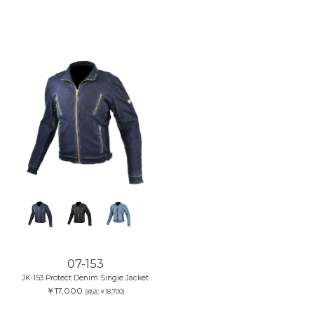
07-153
JK-153 Protect Denim Single Jacket
￥17,000
(税込:￥18,700)