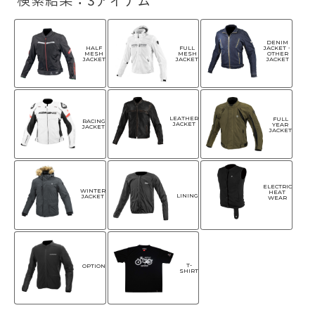
検索結果：3アイテム
DENIM
HALF
FULL
JACKET・
MESH
MESH
OTHER
JACKET
JACKET
JACKET
LEATHER
FULL
RACING
JACKET
YEAR
JACKET
JACKET
ELECTRIC
WINTER
HEAT
LINING
JACKET
WEAR
T-
OPTION
SHIRT