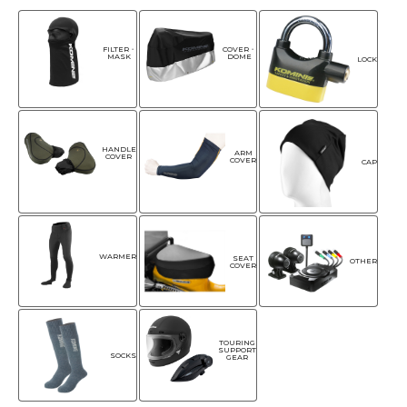
FILTER・
COVER・
MASK
DOME
LOCK
HANDLE
ARM
COVER
COVER
CAP
WARMER
SEAT
OTHER
COVER
TOURING
SUPPORT
SOCKS
GEAR