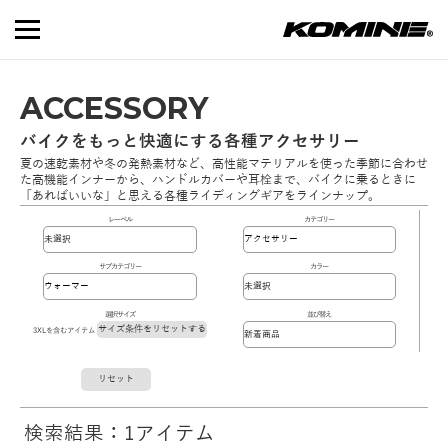
ACCESSORY
バイクをもっと快適にする各種アクセサリー
夏の速乾素材や冬の発熱素材など、高性能マテリアルを使った季節に合わせ
た高機能インナーから、ハンドルカバーや耳栓まで、バイクに乗るときに
「あればいいな」と思える各種ライディングギアをラインナップ。
レーベル
カテゴリー
サブカテゴリー
カラー
選択サイズ
並び替え
サイズ条件をリセットする
3XLを含むアイテム
リセット
検索結果：1アイテム