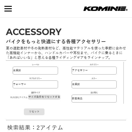
ACCESSORY
バイクをもっと快適にする各種アクセサリー
夏の速乾素材や冬の発熱素材など、高性能マテリアルを使った季節に合わせ
た高機能インナーから、ハンドルカバーや耳栓まで、バイクに乗るときに
「あればいいな」と思える各種ライディングギアをラインナップ。
レーベル
カテゴリー
サブカテゴリー
カラー
選択サイズ
並び替え
サイズ条件をリセットする
XLを含むアイテム
リセット
検索結果：2アイテム