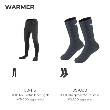
WARMER
08-113
09-088
EK-113 12V Electric Inner Tights
AK-088 Neoprene Warm Socks
￥15,000
￥2,200
(税込:￥16,500)
(税込:￥2,420)