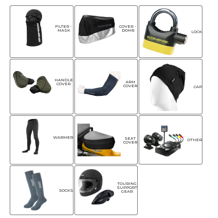
FILTER・
COVER・
MASK
DOME
LOCK
HANDLE
ARM
COVER
COVER
CAP
WARMER
SEAT
OTHER
COVER
TOURING
SUPPORT
SOCKS
GEAR