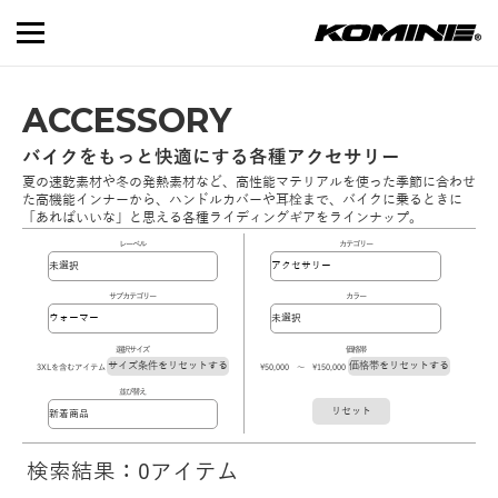
ACCESSORY
バイクをもっと快適にする各種アクセサリー
夏の速乾素材や冬の発熱素材など、高性能マテリアルを使った季節に合わせ
た高機能インナーから、ハンドルカバーや耳栓まで、バイクに乗るときに
「あればいいな」と思える各種ライディングギアをラインナップ。
レーベル
カテゴリー
サブカテゴリー
カラー
選択サイズ
価格帯
サイズ条件をリセットする
価格帯をリセットする
3XLを含むアイテム
\50,000 ～ \150,000
並び替え
リセット
検索結果：0アイテム