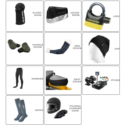
FILTER・
COVER・
MASK
DOME
LOCK
HANDLE
ARM
COVER
COVER
CAP
WARMER
SEAT
OTHER
COVER
TOURING
SUPPORT
SOCKS
GEAR