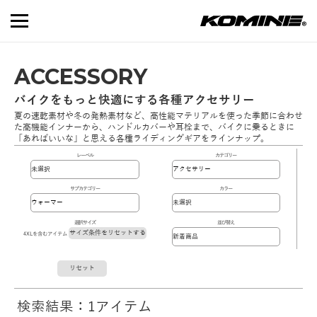
ACCESSORY
バイクをもっと快適にする各種アクセサリー
夏の速乾素材や冬の発熱素材など、高性能マテリアルを使った季節に合わせ
た高機能インナーから、ハンドルカバーや耳栓まで、バイクに乗るときに
「あればいいな」と思える各種ライディングギアをラインナップ。
レーベル
カテゴリー
サブカテゴリー
カラー
選択サイズ
並び替え
サイズ条件をリセットする
4XLを含むアイテム
リセット
検索結果：1アイテム