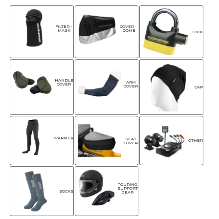
FILTER・
COVER・
MASK
DOME
LOCK
HANDLE
ARM
COVER
COVER
CAP
WARMER
SEAT
OTHER
COVER
TOURING
SUPPORT
SOCKS
GEAR