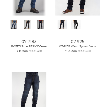
07-7183
07-925
PK-7183 SuperFIT KV D-Jeans
WJ-925R Warm System Jeans
￥13,900
￥12,000
(税込:￥15,290)
(税込:￥13,200)