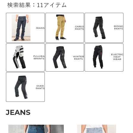
検索結果：11アイテム
RIDING
CARGO
JEANS
PANTS
PANTS
ELECTRIC
FULLYEA
WINTER
HEAT
RPANTS
PANTS
WEAR
OVER
PANTS
JEANS