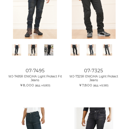
07-7495
07-7325
WJ-7495R ENIGMA Light Protect Fit
WJ-7325R ENIGMA Light Protect
Jeans
Jeans
￥8,000
￥7,800
(税込:￥8,800)
(税込:￥8,580)