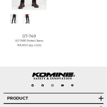
07-749
WJ-749R Protect Jeans
￥8,500
(税込:￥9,350)
PRODUCT