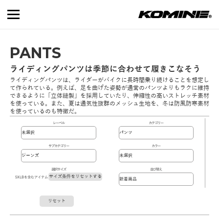
PANTS
ライディングパンツは季節に合わせて履きこなそう
ライディングパンツは、ライダーがバイクに長時間乗り続けることを想定し
て作られている。例えば、足を曲げた姿勢が通常のパンツよりもラクに維持
できるように「立体縫製」を採用していたり、伸縮性の高いストレッチ素材
を使っている。また、夏は通気性抜群のメッシュ生地を、冬は防風防寒素材
を使っているのも特徴だ。
レーベル
カテゴリー
サブカテゴリー
カラー
選択サイズ
並び替え
サイズ条件をリセットする
5XLBを含むアイテム
リセット