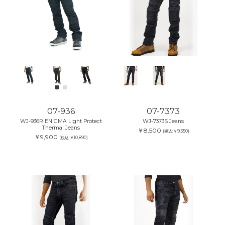
07-936
07-7373
WJ-936R ENIGMA Light Protect
WJ-7373S Jeans
Thermal Jeans
￥8,500
(税込:￥9,350)
￥9,900
(税込:￥10,890)