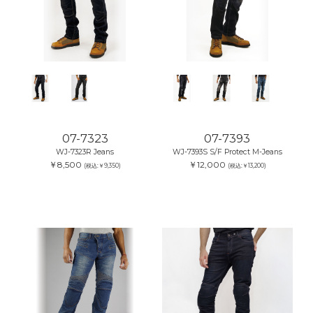
07-7323
07-7393
WJ-7323R Jeans
WJ-7393S S/F Protect M-Jeans
￥8,500
￥12,000
(税込:￥9,350)
(税込:￥13,200)