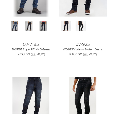
07-7183
07-925
PK-7183 SuperFIT KV D-Jeans
WJ-925R Warm System Jeans
￥13,900
￥12,000
(税込:￥15,290)
(税込:￥13,200)