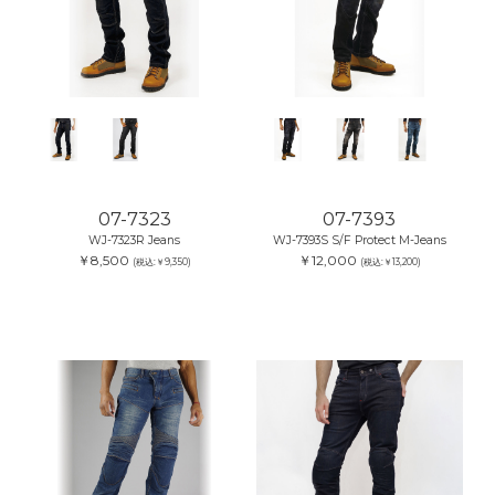
07-7323
07-7393
WJ-7323R Jeans
WJ-7393S S/F Protect M-Jeans
￥8,500
￥12,000
(税込:￥9,350)
(税込:￥13,200)