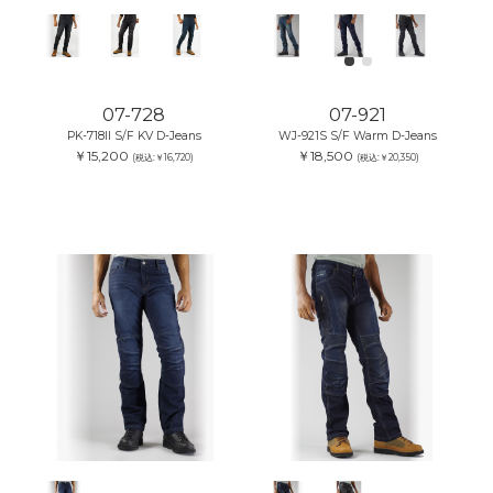
07-728
07-921
PK-718II S/F KV D-Jeans
WJ-921S S/F Warm D-Jeans
￥15,200
￥18,500
(税込:￥16,720)
(税込:￥20,350)