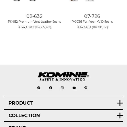
02-632
07-726
PK-632 Premium Vent Leather Jeans
PK-726 Full Year KV D-Jeans
￥34,000
￥14,500
(税込:￥37,400)
(税込:￥15,950)
PRODUCT
COLLECTION