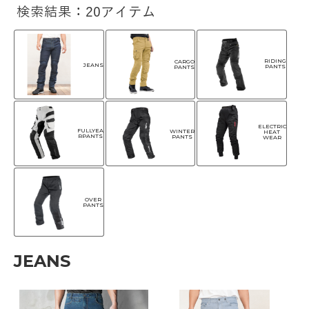
検索結果：20アイテム
RIDING
CARGO
JEANS
PANTS
PANTS
ELECTRIC
FULLYEA
WINTER
HEAT
RPANTS
PANTS
WEAR
OVER
PANTS
JEANS