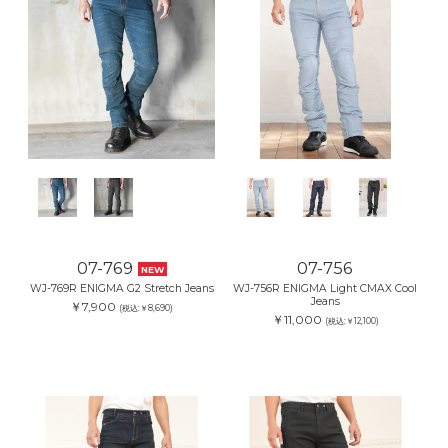
07-769
07-756
NEW
WJ-769R ENIGMA G2 Stretch Jeans
WJ-756R ENIGMA Light CMAX Cool
Jeans
￥7,900
(税込:￥8,690)
￥11,000
(税込:￥12,100)