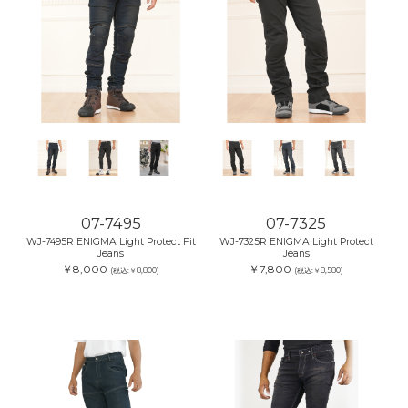
07-7495
07-7325
WJ-7495R ENIGMA Light Protect Fit
WJ-7325R ENIGMA Light Protect
Jeans
Jeans
￥8,000
￥7,800
(税込:￥8,800)
(税込:￥8,580)