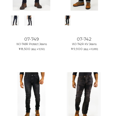
07-749
07-742
WJ-749R Protect Jeans
WJ-742R KV Jeans
￥8,500
￥9,900
(税込:￥9,350)
(税込:￥10,890)