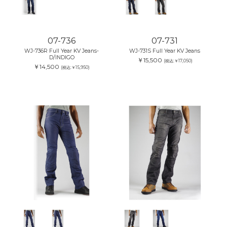
07-736
07-731
WJ-736R Full Year KV Jeans-
WJ-731S Full Year KV Jeans
D/INDIGO
￥15,500
(税込:￥17,050)
￥14,500
(税込:￥15,950)