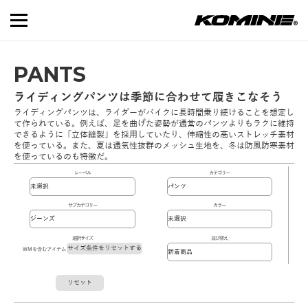
PANTS
ライディングパンツは季節に合わせて履きこなそう
ライディングパンツは、ライダーがバイクに長時間乗り続けることを想定し
て作られている。例えば、足を曲げた姿勢が通常のパンツよりもラクに維持
できるように「立体縫製」を採用していたり、伸縮性の高いストレッチ素材
を使っている。また、夏は通気性抜群のメッシュ生地を、冬は防風防寒素材
を使っているのも特徴だ。
レーベル
カテゴリー
サブカテゴリー
カラー
選択サイズ
並び替え
サイズ条件をリセットする
WMを含むアイテム
リセット