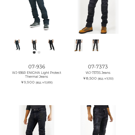
07-936
07-7373
WJ-936R ENIGMA Light Protect
WJ-7373S Jeans
Thermal Jeans
￥8,500
(税込:￥9,350)
￥9,900
(税込:￥10,890)