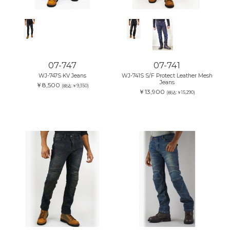
07-747
07-741
WJ-747S KV Jeans
WJ-741S S/F Protect Leather Mesh
Jeans
￥8,500
(税込:￥9,350)
￥13,900
(税込:￥15,290)