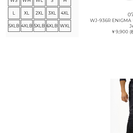
WS
WM
WL
S
M
L
XL
2XL
3XL
4XL
0
WJ-936R ENIGMA L
5XLB
4XLB
5XLB
6XLB
WXL
J
￥9,900
(