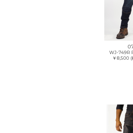
0
WJ-749R P
￥8,500