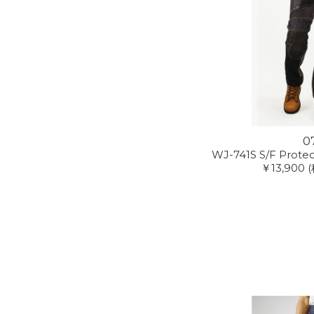
0
WJ-741S S/F Prote
￥13,900
(