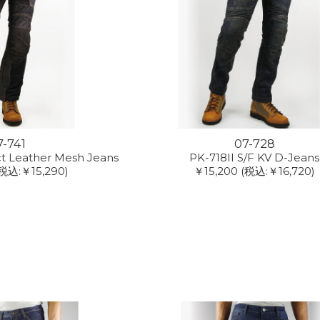
7-741
07-728
ct Leather Mesh Jeans
PK-718II S/F KV D-Jeans
税込:￥15,290)
￥15,200
(税込:￥16,720)