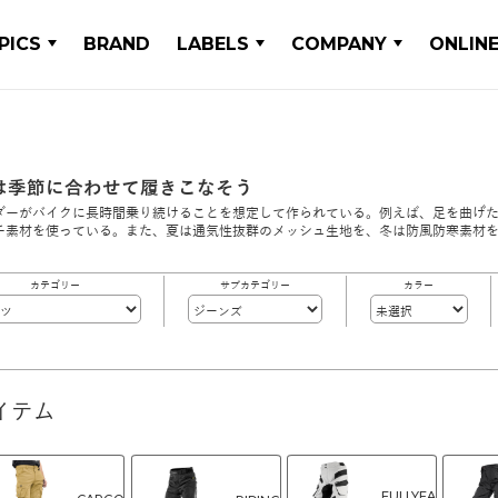
PICS
BRAND
LABELS
COMPANY
ONLIN
は季節に合わせて履きこなそう
ダーがバイクに長時間乗り続けることを想定して作られている。例えば、足を曲げ
チ素材を使っている。また、夏は通気性抜群のメッシュ生地を、冬は防風防寒素材
カテゴリー
サブカテゴリー
カラー
イテム
FULLYEA