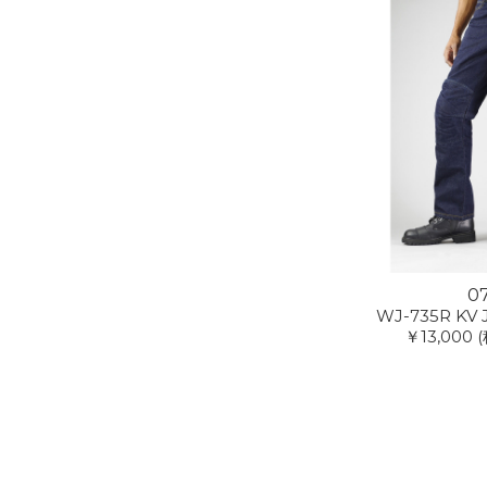
0
WJ-735R KV 
￥13,000
(