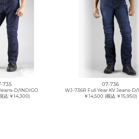
7-735
07-736
Jeans-D/INDIGO
WJ-736R Full Year KV Jeans-D
税込:￥14,300)
￥14,500
(税込:￥15,950)