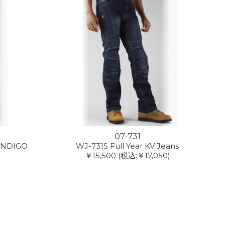
07-731
/INDIGO
WJ-731S Full Year KV Jeans
￥15,500
(税込:￥17,050)