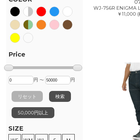
0
WJ-756R ENIGMA L
￥11,000
(
Price
円 ～
円
リセット
検索
50,000円以上
SIZE