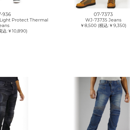
7-936
07-7373
ight Protect Thermal
WJ-7373S Jeans
eans
￥8,500
(税込:￥9,350)
税込:￥10,890)