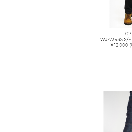
07
WJ-7393S S/F
￥12,000
(