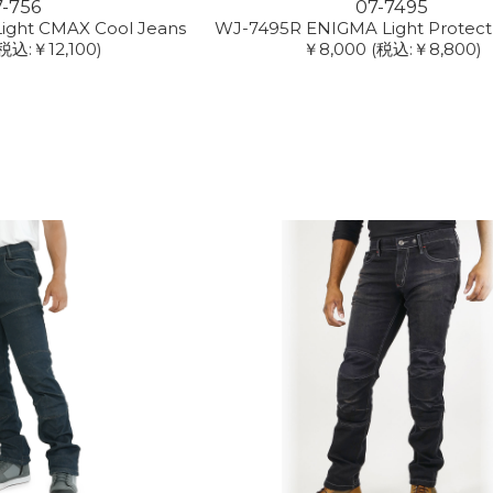
7-756
07-7495
ight CMAX Cool Jeans
WJ-7495R ENIGMA Light Protect 
税込:￥12,100)
￥8,000
(税込:￥8,800)