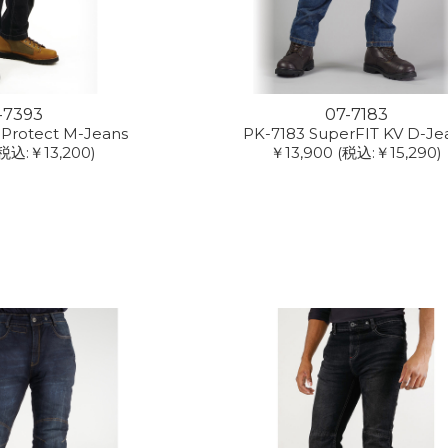
-7393
07-7183
 Protect M-Jeans
PK-7183 SuperFIT KV D-Je
税込:￥13,200)
￥13,900
(税込:￥15,290)