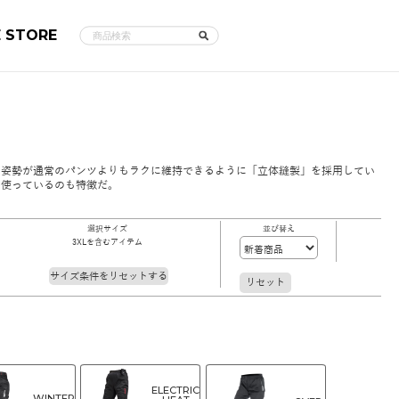
E STORE
た姿勢が通常のパンツよりもラクに維持できるように「立体縫製」を採用してい
を使っているのも特徴だ。
選択サイズ
並び替え
3XLを含むアイテム
サイズ条件をリセットする
リセット
ELECTRIC
WINTER