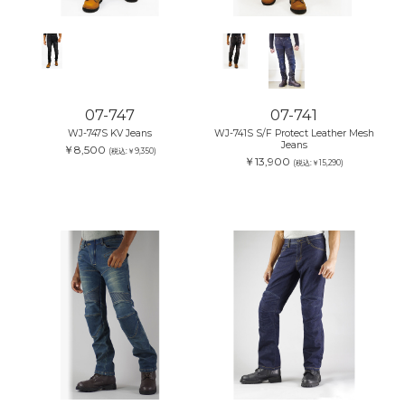
07-747
07-741
WJ-747S KV Jeans
WJ-741S S/F Protect Leather Mesh
Jeans
￥8,500
(税込:￥9,350)
￥13,900
(税込:￥15,290)