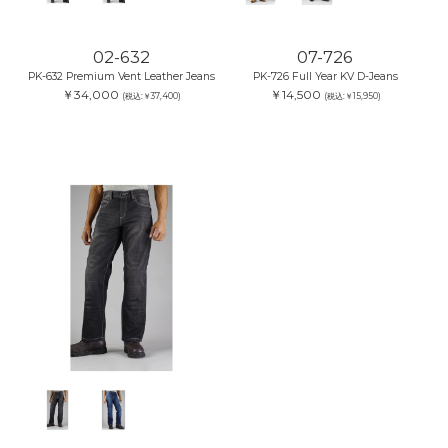
02-632
07-726
PK-632 Premium Vent Leather Jeans
PK-726 Full Year KV D-Jeans
￥34,000
￥14,500
(税込:￥37,400)
(税込:￥15,950)