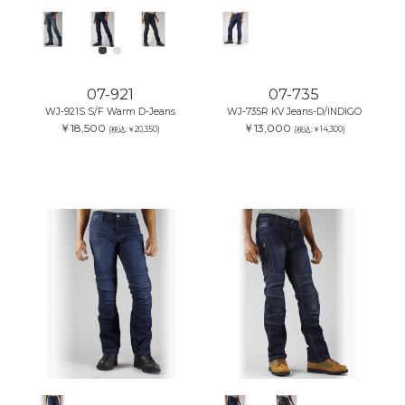
07-921
07-735
WJ-921S S/F Warm D-Jeans
WJ-735R KV Jeans-D/INDIGO
￥18,500
￥13,000
(税込:￥20,350)
(税込:￥14,300)