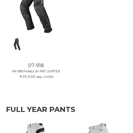
07-918
PK-918 Protect W-PNT-JUPITER
￥23,000
(税込:￥25,300)
FULL YEAR PANTS