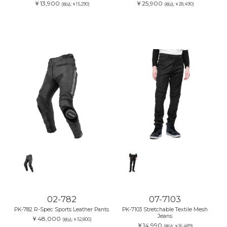
￥13,900
￥25,900
(税込:￥15,290)
(税込:￥28,490)
02-782
07-7103
PK-782 R-Spec Sports Leather Pants
PK-7103 Stretchable Textile Mesh
Jeans
￥48,000
(税込:￥52,800)
￥14,990
(税込:￥16,489)