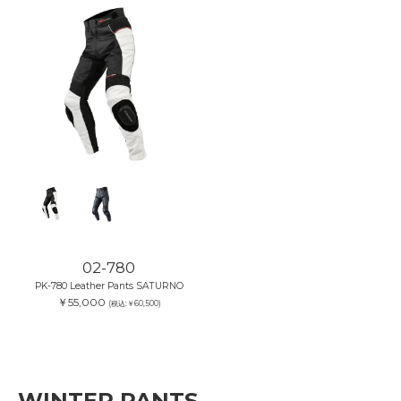
02-780
PK-780 Leather Pants SATURNO
￥55,000
(税込:￥60,500)
WINTER PANTS