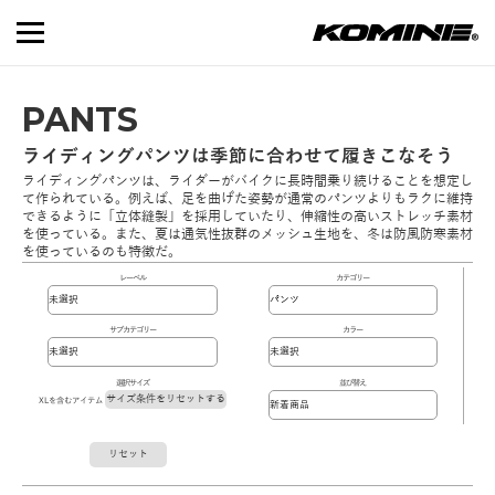
PANTS
ライディングパンツは季節に合わせて履きこなそう
ライディングパンツは、ライダーがバイクに長時間乗り続けることを想定し
て作られている。例えば、足を曲げた姿勢が通常のパンツよりもラクに維持
できるように「立体縫製」を採用していたり、伸縮性の高いストレッチ素材
を使っている。また、夏は通気性抜群のメッシュ生地を、冬は防風防寒素材
を使っているのも特徴だ。
レーベル
カテゴリー
サブカテゴリー
カラー
選択サイズ
並び替え
サイズ条件をリセットする
XLを含むアイテム
リセット