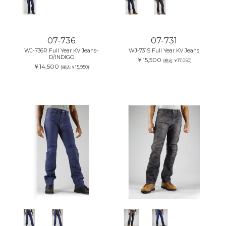
07-736
07-731
WJ-736R Full Year KV Jeans-
WJ-731S Full Year KV Jeans
D/INDIGO
￥15,500
(税込:￥17,050)
￥14,500
(税込:￥15,950)