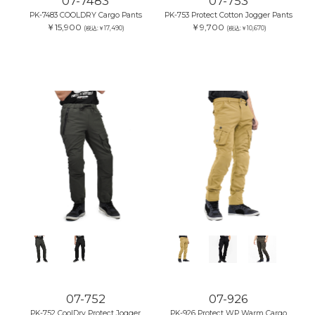
07-7483
07-753
PK-7483 COOLDRY Cargo Pants
PK-753 Protect Cotton Jogger Pants
￥15,900
￥9,700
(税込:￥17,490)
(税込:￥10,670)
07-752
07-926
PK-752 CoolDry Protect Jogger
PK-926 Protect WP Warm Cargo