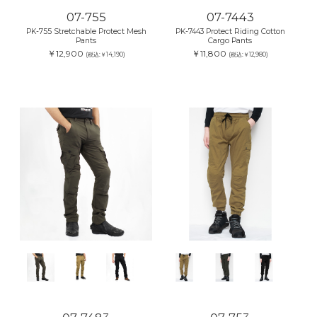
07-755
07-7443
PK-755 Stretchable Protect Mesh
PK-7443 Protect Riding Cotton
Pants
Cargo Pants
￥12,900
￥11,800
(税込:￥14,190)
(税込:￥12,980)