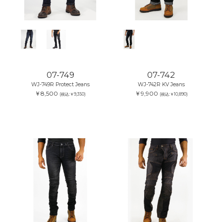
07-749
07-742
WJ-749R Protect Jeans
WJ-742R KV Jeans
￥8,500
￥9,900
(税込:￥9,350)
(税込:￥10,890)