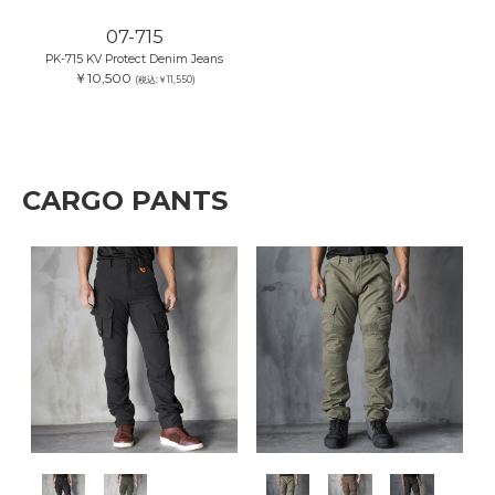
07-715
PK-715 KV Protect Denim Jeans
￥10,500
(税込:￥11,550)
CARGO PANTS