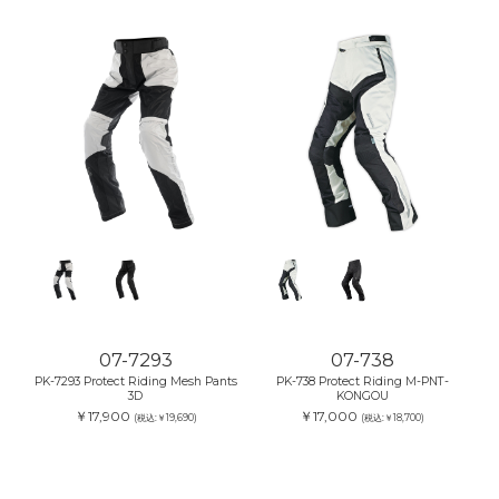
07-7293
07-738
PK-7293 Protect Riding Mesh Pants
PK-738 Protect Riding M-PNT-
3D
KONGOU
￥17,900
￥17,000
(税込:￥19,690)
(税込:￥18,700)