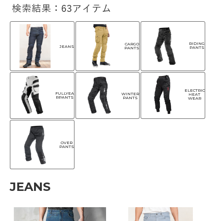
検索結果：63アイテム
RIDING
CARGO
JEANS
PANTS
PANTS
ELECTRIC
FULLYEA
WINTER
HEAT
RPANTS
PANTS
WEAR
OVER
PANTS
JEANS