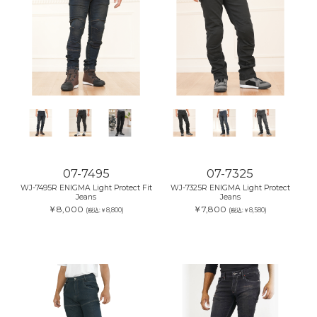
07-7495
07-7325
WJ-7495R ENIGMA Light Protect Fit
WJ-7325R ENIGMA Light Protect
Jeans
Jeans
￥8,000
￥7,800
(税込:￥8,800)
(税込:￥8,580)