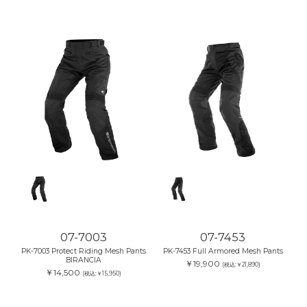
07-7003
07-7453
PK-7003 Protect Riding Mesh Pants
PK-7453 Full Armored Mesh Pants
BIRANCIA
￥19,900
(税込:￥21,890)
￥14,500
(税込:￥15,950)