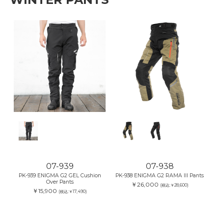
07-939
07-938
PK-939 ENIGMA G2 GEL Cushion
PK-938 ENIGMA G2 RAMA III Pants
Over Pants
￥26,000
(税込:￥28,600)
￥15,900
(税込:￥17,490)