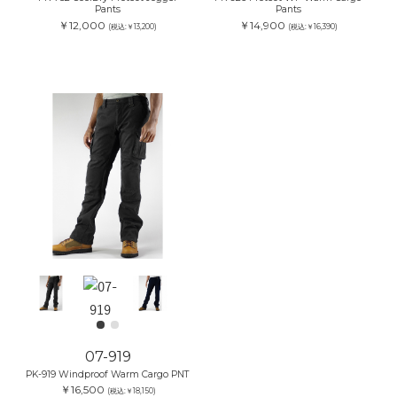
Pants
Pants
￥12,000
￥14,900
(税込:￥13,200)
(税込:￥16,390)
07-919
PK-919 Windproof Warm Cargo PNT
￥16,500
(税込:￥18,150)