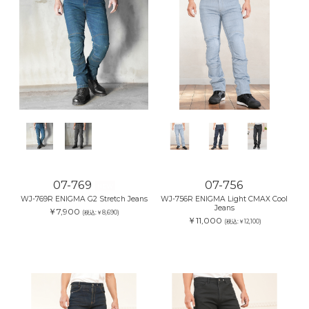
07-769
07-756
NEW
WJ-769R ENIGMA G2 Stretch Jeans
WJ-756R ENIGMA Light CMAX Cool
Jeans
￥7,900
(税込:￥8,690)
￥11,000
(税込:￥12,100)