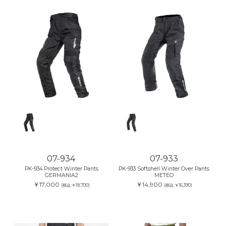
07-934
07-933
PK-934 Protect Winter Pants
PK-933 Softshell Winter Over Pants
GERMANIA2
METEO
￥17,000
￥14,900
(税込:￥18,700)
(税込:￥16,390)