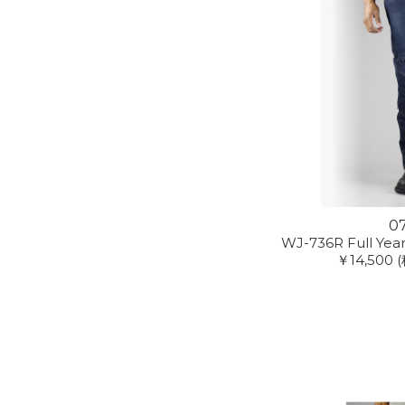
0
WJ-736R Full Yea
￥14,500
(