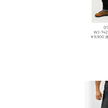
0
WJ-742
￥9,900
(