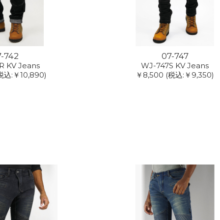
7-742
07-747
R KV Jeans
WJ-747S KV Jeans
税込:￥10,890)
￥8,500
(税込:￥9,350)