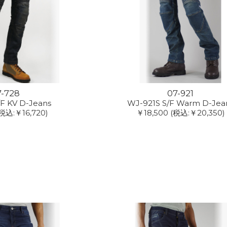
7-728
07-921
/F KV D-Jeans
WJ-921S S/F Warm D-Jea
税込:￥16,720)
￥18,500
(税込:￥20,350)