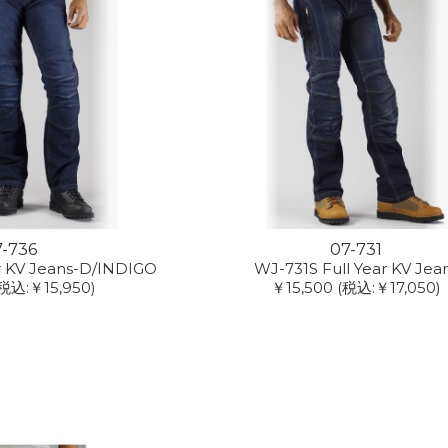
7-736
07-731
r KV Jeans-D/INDIGO
WJ-731S Full Year KV Jea
税込:￥15,950)
￥15,500
(税込:￥17,050)