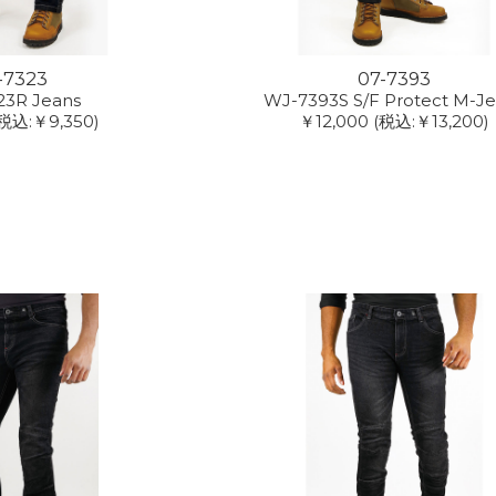
-7323
07-7393
23R Jeans
WJ-7393S S/F Protect M-J
(税込:￥9,350)
￥12,000
(税込:￥13,200)