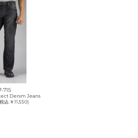
7-715
tect Denim Jeans
(税込:￥11,550)