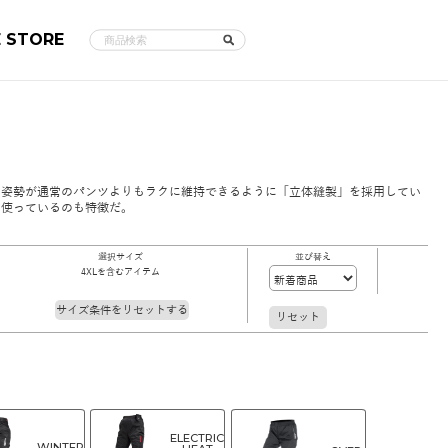
E STORE
た姿勢が通常のパンツよりもラクに維持できるように「立体縫製」を採用してい
を使っているのも特徴だ。
選択サイズ
並び替え
4XLを含むアイテム
サイズ条件をリセットする
リセット
ELECTRIC
WINTER