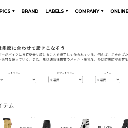
PICS
BRAND
LABELS
COMPANY
ONLIN
は季節に合わせて履きこなそう
ダーがバイクに長時間乗り続けることを想定して作られている。例えば、足を曲げ
チ素材を使っている。また、夏は通気性抜群のメッシュ生地を、冬は防風防寒素材
カテゴリー
サブカテゴリー
カラー
イテム
FULLYEA