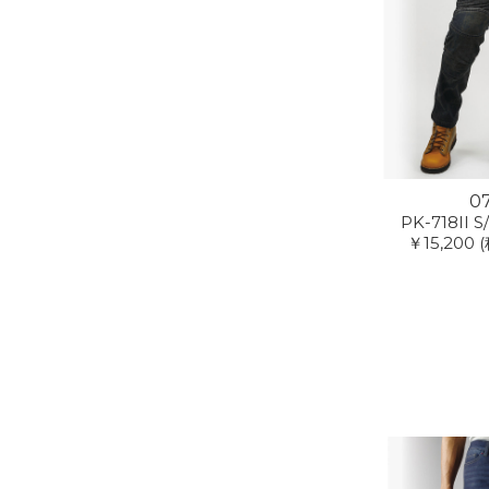
0
PK-718II S
￥15,200
(