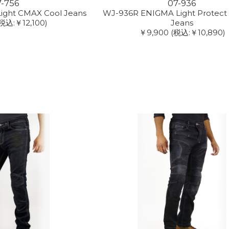
7-756
07-936
ight CMAX Cool Jeans
WJ-936R ENIGMA Light Protect
税込:￥12,100)
Jeans
￥9,900
(税込:￥10,890)