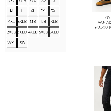
WS
WM
WL
XS
S
M
L
XL
2XL
3XL
07
4XL
5XLB
MB
LB
XLB
WJ-73
￥8,500
2XLB
3XLB
4XLB
5XLB
6XLB
WXL
SB