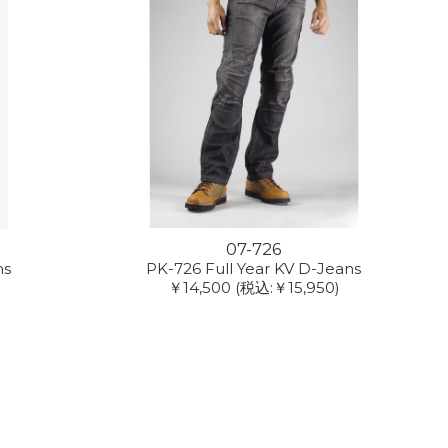
07-726
ns
PK-726 Full Year KV D-Jeans
￥14,500
(税込:￥15,950)