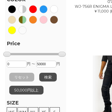
0
WJ-756R ENIGMA L
￥11,000
(
Price
円 ～
円
リセット
検索
50,000円以上
SIZE