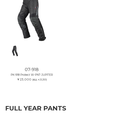
07-918
PK-918 Protect W-PNT-JUPITER
￥23,000
(税込:￥25,300)
FULL YEAR PANTS