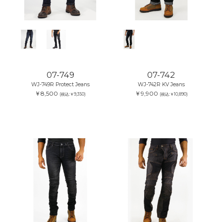
07-749
07-742
WJ-749R Protect Jeans
WJ-742R KV Jeans
￥8,500
￥9,900
(税込:￥9,350)
(税込:￥10,890)