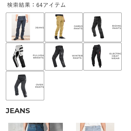
検索結果：64アイテム
RIDING
CARGO
JEANS
PANTS
PANTS
ELECTRIC
FULLYEA
WINTER
HEAT
RPANTS
PANTS
WEAR
OVER
PANTS
JEANS