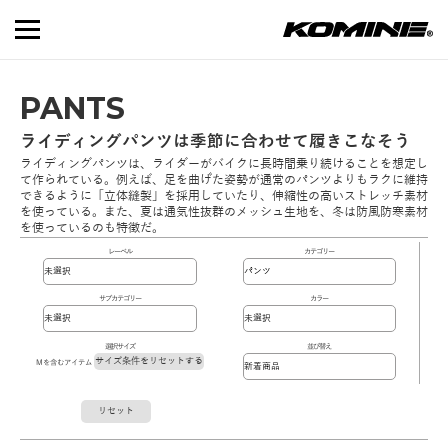
PANTS
ライディングパンツは季節に合わせて履きこなそう
ライディングパンツは、ライダーがバイクに長時間乗り続けることを想定し
て作られている。例えば、足を曲げた姿勢が通常のパンツよりもラクに維持
できるように「立体縫製」を採用していたり、伸縮性の高いストレッチ素材
を使っている。また、夏は通気性抜群のメッシュ生地を、冬は防風防寒素材
を使っているのも特徴だ。
レーベル
カテゴリー
サブカテゴリー
カラー
選択サイズ
並び替え
サイズ条件をリセットする
Mを含むアイテム
リセット