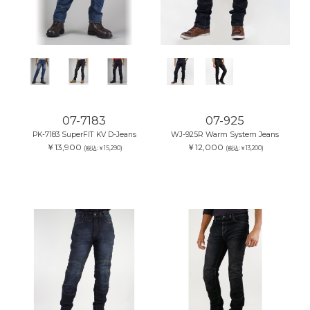
07-7183
07-925
PK-7183 SuperFIT KV D-Jeans
WJ-925R Warm System Jeans
￥13,900
￥12,000
(税込:￥15,290)
(税込:￥13,200)