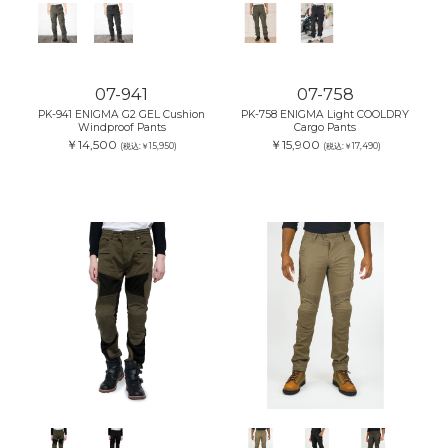
07-941
07-758
PK-941 ENIGMA G2 GEL Cushion
PK-758 ENIGMA Light COOLDRY
Windproof Pants
Cargo Pants
￥14,500
￥15,900
(税込:￥15,950)
(税込:￥17,490)