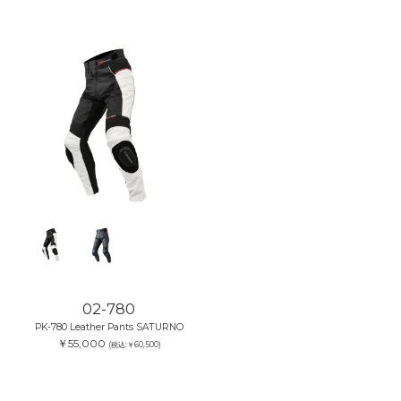
02-780
PK-780 Leather Pants SATURNO
￥55,000
(税込:￥60,500)