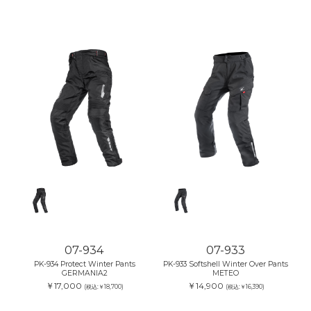
07-934
07-933
PK-934 Protect Winter Pants
PK-933 Softshell Winter Over Pants
GERMANIA2
METEO
￥17,000
￥14,900
(税込:￥18,700)
(税込:￥16,390)