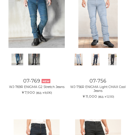
07-769
07-756
NEW
WJ-769R ENIGMA G2 Stretch Jeans
WJ-756R ENIGMA Light CMAX Cool
Jeans
￥7,900
(税込:￥8,690)
￥11,000
(税込:￥12,100)