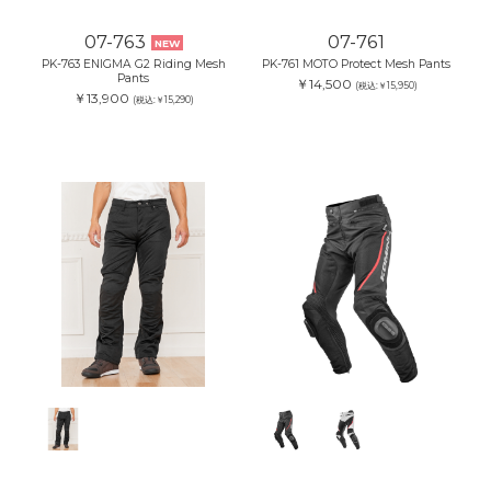
07-763
07-761
NEW
PK-763 ENIGMA G2 Riding Mesh
PK-761 MOTO Protect Mesh Pants
Pants
￥14,500
(税込:￥15,950)
￥13,900
(税込:￥15,290)