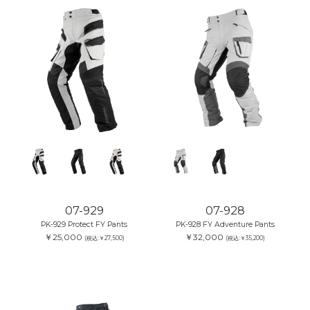
07-929
07-928
PK-929 Protect FY Pants
PK-928 FY Adventure Pants
￥25,000
￥32,000
(税込:￥27,500)
(税込:￥35,200)