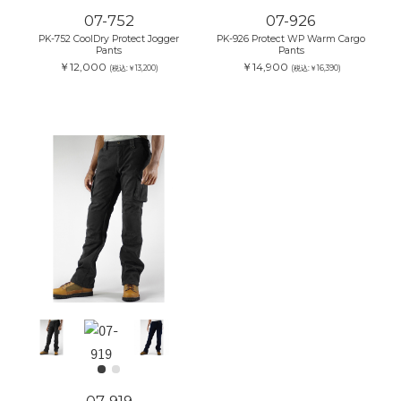
07-752
07-926
PK-752 CoolDry Protect Jogger
PK-926 Protect WP Warm Cargo
Pants
Pants
￥12,000
￥14,900
(税込:￥13,200)
(税込:￥16,390)
07-919