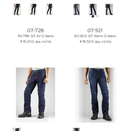
07-728
07-921
PK-718II S/F KV D-Jeans
WJ-921S S/F Warm D-Jeans
￥15,200
￥18,500
(税込:￥16,720)
(税込:￥20,350)