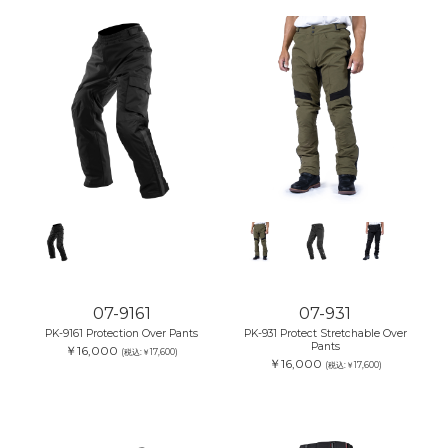
07-9161
07-931
PK-9161 Protection Over Pants
PK-931 Protect Stretchable Over
Pants
￥16,000
(税込:￥17,600)
￥16,000
(税込:￥17,600)