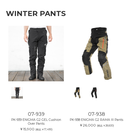
WINTER PANTS
07-939
07-938
PK-939 ENIGMA G2 GEL Cushion
PK-938 ENIGMA G2 RAMA III Pants
Over Pants
￥26,000
(税込:￥28,600)
￥15,900
(税込:￥17,490)