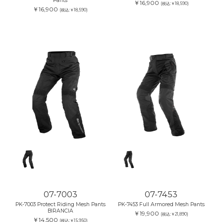
Pants
￥16,900
(税込:￥18,590)
￥16,900
(税込:￥18,590)
07-7003
07-7453
PK-7003 Protect Riding Mesh Pants
PK-7453 Full Armored Mesh Pants
BIRANCIA
￥19,900
(税込:￥21,890)
￥14,500
(税込:￥15,950)