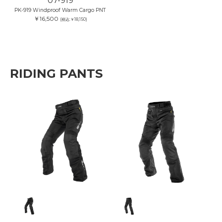
PK-919 Windproof Warm Cargo PNT
￥16,500
(税込:￥18,150)
RIDING PANTS