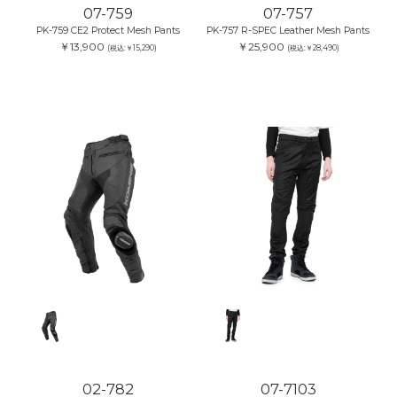
07-759
07-757
PK-759 CE2 Protect Mesh Pants
PK-757 R-SPEC Leather Mesh Pants
￥13,900
￥25,900
(税込:￥15,290)
(税込:￥28,490)
02-782
07-7103