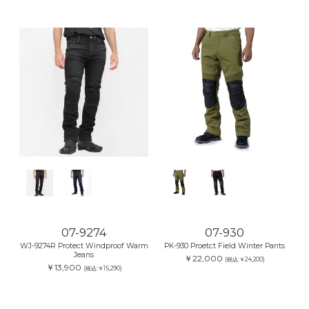
07-9274
07-930
WJ-9274R Protect Windproof Warm
PK-930 Proetct Field Winter Pants
Jeans
￥22,000
(税込:￥24,200)
￥13,900
(税込:￥15,290)