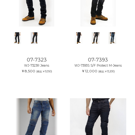
07-7323
07-7393
WJ-7323R Jeans
WJ-7393S S/F Protect M-Jeans
￥8,500
￥12,000
(税込:￥9,350)
(税込:￥13,200)