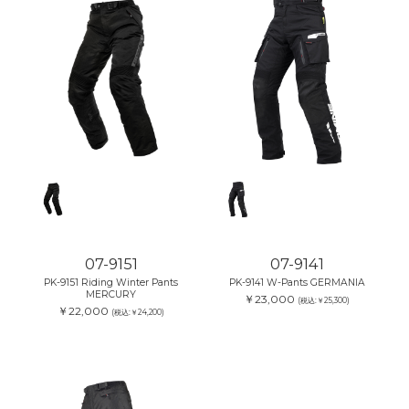
07-9151
07-9141
PK-9151 Riding Winter Pants
PK-9141 W-Pants GERMANIA
MERCURY
￥23,000
(税込:￥25,300)
￥22,000
(税込:￥24,200)