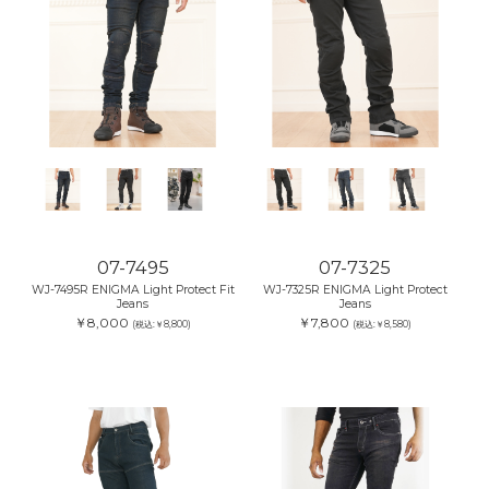
07-7495
07-7325
WJ-7495R ENIGMA Light Protect Fit
WJ-7325R ENIGMA Light Protect
Jeans
Jeans
￥8,000
￥7,800
(税込:￥8,800)
(税込:￥8,580)