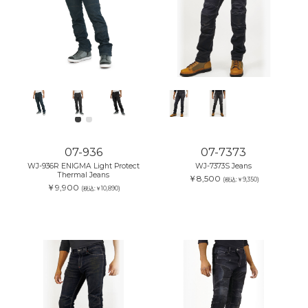
07-936
07-7373
WJ-936R ENIGMA Light Protect
WJ-7373S Jeans
Thermal Jeans
￥8,500
(税込:￥9,350)
￥9,900
(税込:￥10,890)