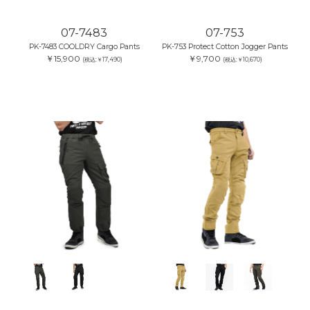
07-7483
07-753
PK-7483 COOLDRY Cargo Pants
PK-753 Protect Cotton Jogger Pants
￥15,900
￥9,700
(税込:￥17,490)
(税込:￥10,670)