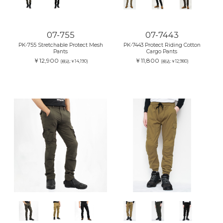
07-755
07-7443
PK-755 Stretchable Protect Mesh
PK-7443 Protect Riding Cotton
Pants
Cargo Pants
￥12,900
￥11,800
(税込:￥14,190)
(税込:￥12,980)