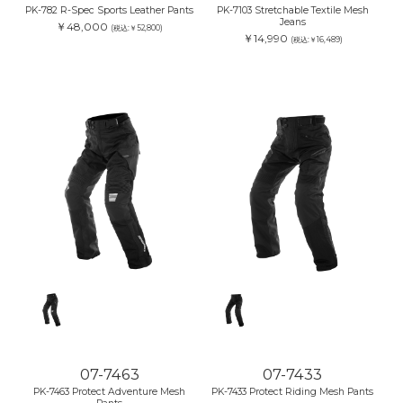
PK-782 R-Spec Sports Leather Pants
PK-7103 Stretchable Textile Mesh
Jeans
￥48,000
(税込:￥52,800)
￥14,990
(税込:￥16,489)
07-7463
07-7433
PK-7463 Protect Adventure Mesh
PK-7433 Protect Riding Mesh Pants