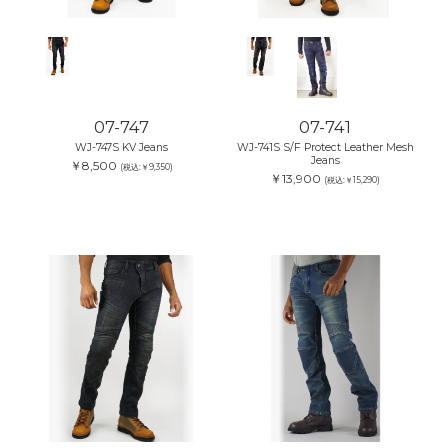
07-747
07-741
WJ-747S KV Jeans
WJ-741S S/F Protect Leather Mesh
Jeans
￥8,500
(税込:￥9,350)
￥13,900
(税込:￥15,290)