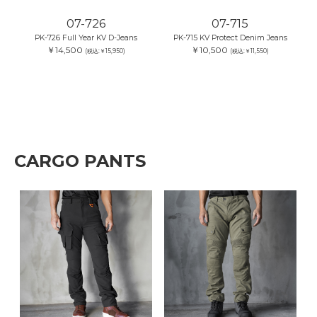
07-726
07-715
PK-726 Full Year KV D-Jeans
PK-715 KV Protect Denim Jeans
￥14,500
￥10,500
(税込:￥15,950)
(税込:￥11,550)
CARGO PANTS