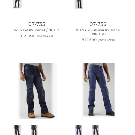
07-735
07-736
WJ-735R KV Jeans-D/INDIGO
WJ-736R Full Year KV Jeans-
D/INDIGO
￥13,000
(税込:￥14,300)
￥14,500
(税込:￥15,950)