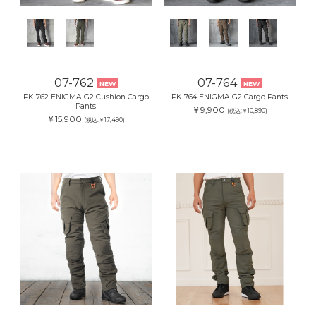
07-762
07-764
NEW
NEW
PK-762 ENIGMA G2 Cushion Cargo
PK-764 ENIGMA G2 Cargo Pants
Pants
￥9,900
(税込:￥10,890)
￥15,900
(税込:￥17,490)