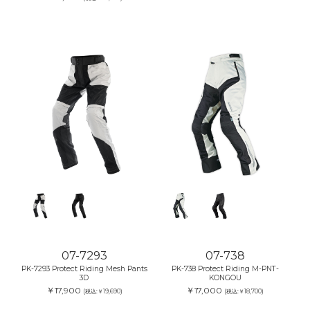
07-7293
07-738
PK-7293 Protect Riding Mesh Pants
PK-738 Protect Riding M-PNT-
3D
KONGOU
￥17,900
￥17,000
(税込:￥19,690)
(税込:￥18,700)