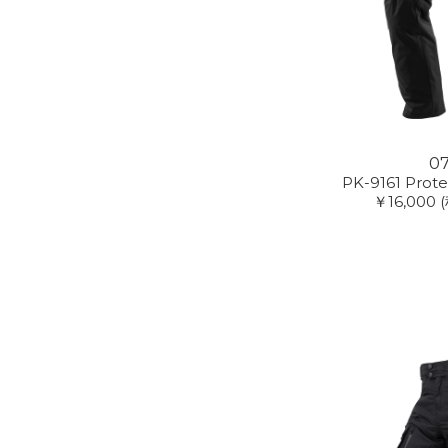
07
PK-9161 Prote
￥16,000