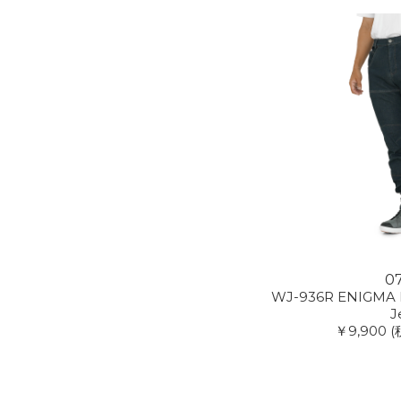
0
WJ-936R ENIGMA L
J
￥9,900
(