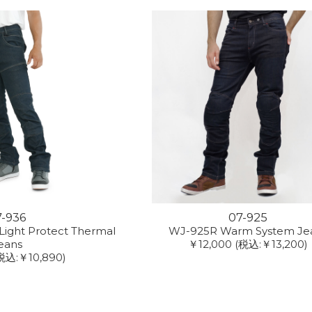
7-936
07-925
ight Protect Thermal
WJ-925R Warm System Je
eans
￥12,000
(税込:￥13,200)
税込:￥10,890)