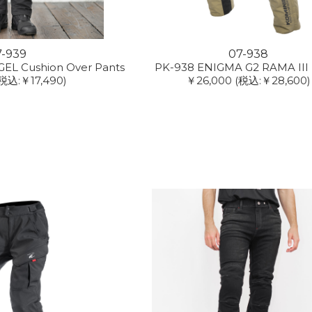
7-939
07-938
EL Cushion Over Pants
PK-938 ENIGMA G2 RAMA III 
税込:￥17,490)
￥26,000
(税込:￥28,600)