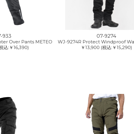
7-933
07-9274
inter Over Pants METEO
WJ-9274R Protect Windproof W
(税込:￥16,390)
￥13,900
(税込:￥15,290)