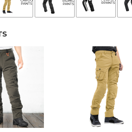
CARGO
RIDING
RPANTS
PANTS
PANTS
TS