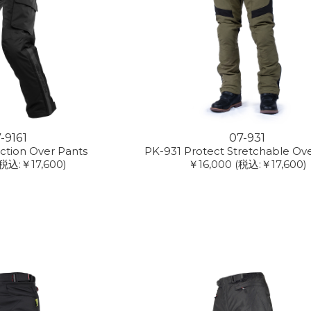
-9161
07-931
ction Over Pants
PK-931 Protect Stretchable Ov
(税込:￥17,600)
￥16,000
(税込:￥17,600)