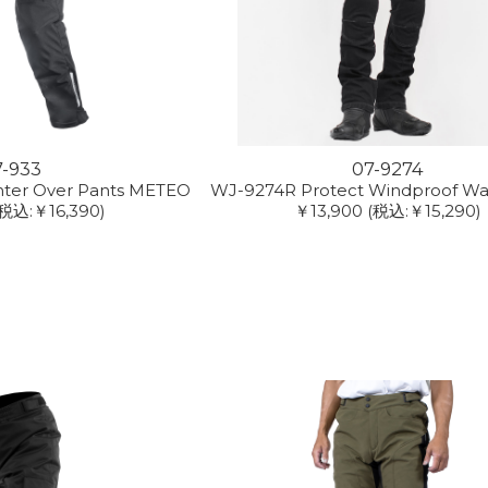
7-933
07-9274
inter Over Pants METEO
WJ-9274R Protect Windproof W
(税込:￥16,390)
￥13,900
(税込:￥15,290)