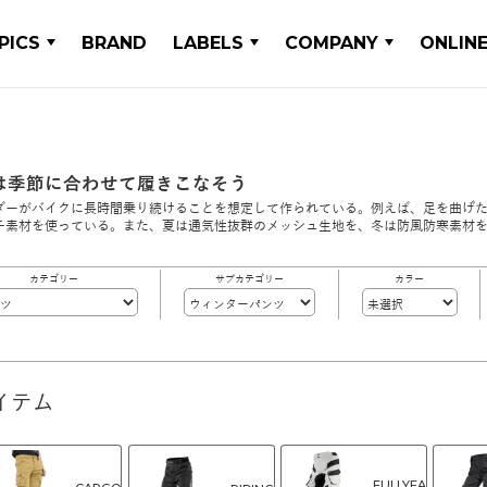
PICS
BRAND
LABELS
COMPANY
ONLIN
は季節に合わせて履きこなそう
ダーがバイクに長時間乗り続けることを想定して作られている。例えば、足を曲げ
チ素材を使っている。また、夏は通気性抜群のメッシュ生地を、冬は防風防寒素材
カテゴリー
サブカテゴリー
カラー
イテム
FULLYEA