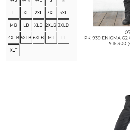
WS
WM
WL
S
M
L
XL
2XL
3XL
4XL
MB
LB
XLB
2XLB
3XLB
0
4XLB
5XLB
6XLB
MT
LT
PK-939 ENIGMA G2 G
￥15,900
(
XLT