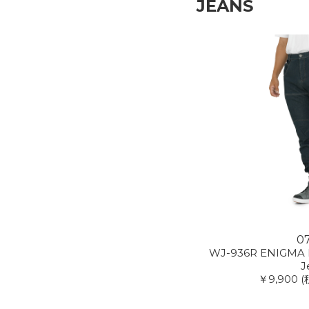
JEANS
0
WJ-936R ENIGMA L
J
￥9,900
(