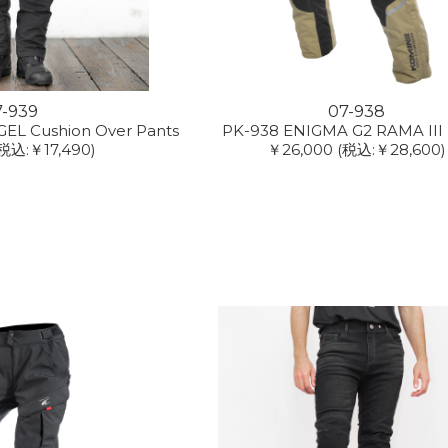
7-939
07-938
EL Cushion Over Pants
PK-938 ENIGMA G2 RAMA III 
税込:￥17,490)
￥26,000
(税込:￥28,600)