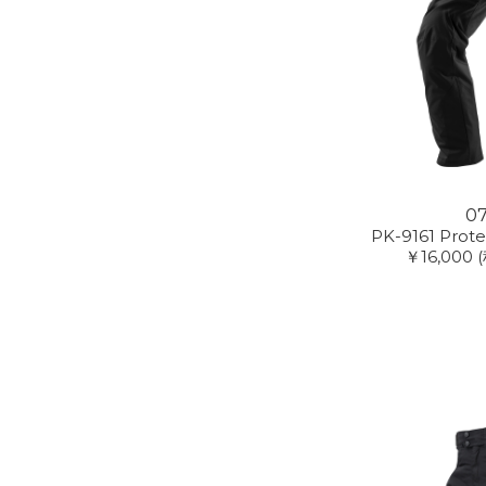
07
PK-9161 Prote
￥16,000