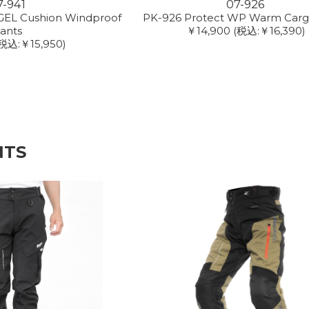
7-941
07-926
GEL Cushion Windproof
PK-926 Protect WP Warm Carg
ants
￥14,900
(税込:￥16,390)
税込:￥15,950)
NTS