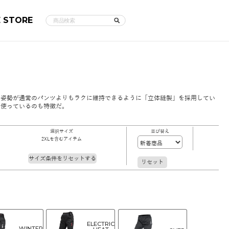
E STORE
た姿勢が通常のパンツよりもラクに維持できるように「立体縫製」を採用してい
を使っているのも特徴だ。
選択サイズ
並び替え
2XLを含むアイテム
サイズ条件をリセットする
リセット
ELECTRIC
WINTER