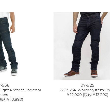
7-936
07-925
ight Protect Thermal
WJ-925R Warm System Je
eans
￥12,000
(税込:￥13,200)
税込:￥10,890)