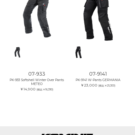
07-933
07-9141
PK-933 Softshell Winter Over Pants
PK-9141 W-Pants GERMANIA
METEO
￥23,000
(税込:￥25,300)
￥14,900
(税込:￥16,390)