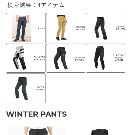
検索結果：4アイテム
RIDING
CARGO
JEANS
PANTS
PANTS
ELECTRIC
FULLYEA
WINTER
HEAT
RPANTS
PANTS
WEAR
OVER
PANTS
WINTER PANTS