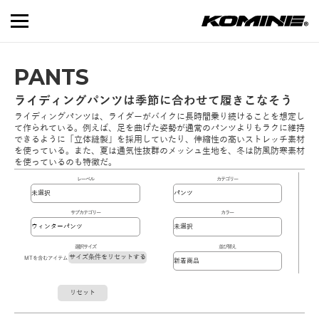
PANTS
ライディングパンツは季節に合わせて履きこなそう
ライディングパンツは、ライダーがバイクに長時間乗り続けることを想定し
て作られている。例えば、足を曲げた姿勢が通常のパンツよりもラクに維持
できるように「立体縫製」を採用していたり、伸縮性の高いストレッチ素材
を使っている。また、夏は通気性抜群のメッシュ生地を、冬は防風防寒素材
を使っているのも特徴だ。
レーベル
カテゴリー
サブカテゴリー
カラー
選択サイズ
並び替え
サイズ条件をリセットする
MTを含むアイテム
リセット