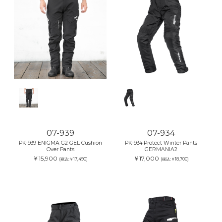
07-939
07-934
PK-939 ENIGMA G2 GEL Cushion
PK-934 Protect Winter Pants
Over Pants
GERMANIA2
￥15,900
￥17,000
(税込:￥17,490)
(税込:￥18,700)