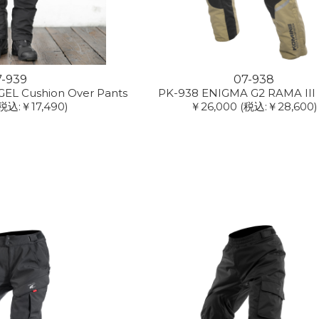
7-939
07-938
EL Cushion Over Pants
PK-938 ENIGMA G2 RAMA III 
税込:￥17,490)
￥26,000
(税込:￥28,600)