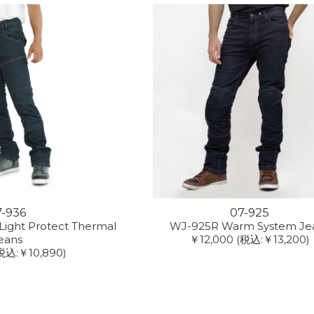
7-936
07-925
ight Protect Thermal
WJ-925R Warm System Je
eans
￥12,000
(税込:￥13,200)
税込:￥10,890)