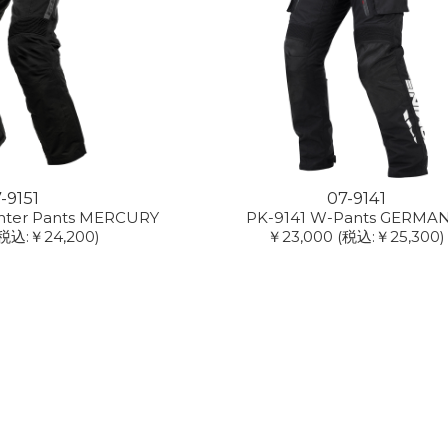
-9151
07-9141
inter Pants MERCURY
PK-9141 W-Pants GERMA
税込:￥24,200)
￥23,000
(税込:￥25,300)