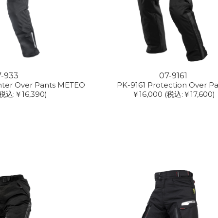
7-933
07-9161
inter Over Pants METEO
PK-9161 Protection Over P
(税込:￥16,390)
￥16,000
(税込:￥17,600)