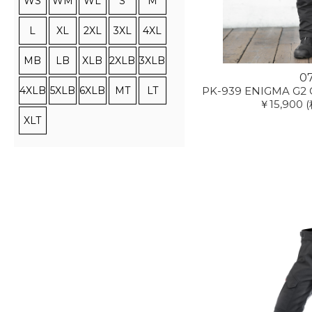
WS
WM
WL
S
M
L
XL
2XL
3XL
4XL
MB
LB
XLB
2XLB
3XLB
0
4XLB
5XLB
6XLB
MT
LT
PK-939 ENIGMA G2 G
￥15,900
(
XLT