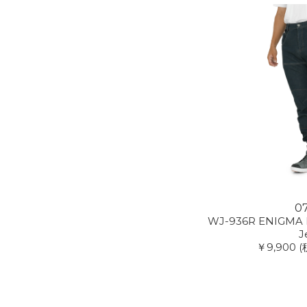
0
WJ-936R ENIGMA L
J
￥9,900
(