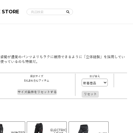
E STORE
た姿勢が通常のパンツよりもラクに維持できるように「立体縫製」を採用してい
を使っているのも特徴だ。
選択サイズ
並び替え
5XLBを含むアイテム
サイズ条件をリセットする
リセット
ELECTRIC
WINTER