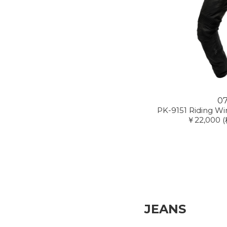
07
PK-9151 Riding W
￥22,000
(
JEANS