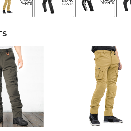
CARGO
RIDING
RPANTS
PANTS
PANTS
TS