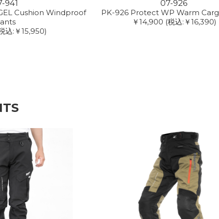
7-941
07-926
GEL Cushion Windproof
PK-926 Protect WP Warm Carg
ants
￥14,900
(税込:￥16,390)
税込:￥15,950)
NTS