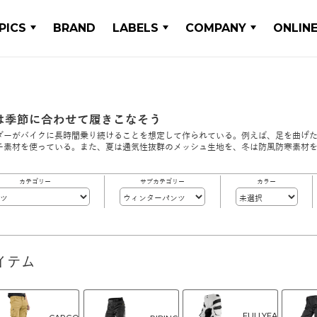
PICS
BRAND
LABELS
COMPANY
ONLIN
は季節に合わせて履きこなそう
ダーがバイクに長時間乗り続けることを想定して作られている。例えば、足を曲げ
チ素材を使っている。また、夏は通気性抜群のメッシュ生地を、冬は防風防寒素材
カテゴリー
サブカテゴリー
カラー
イテム
FULLYEA