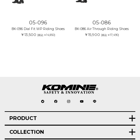
05-096
05-086
BK-096 Dial Fit WP Riding Shoes
BK-086 Air Through Riding Shoes
￥13,500
￥15,900
(税込:￥14,850)
(税込:￥17,490)
PRODUCT
COLLECTION