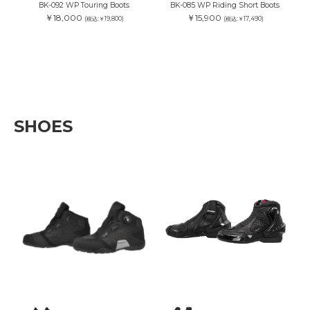
BK-092 WP Touring Boots
BK-085 WP Riding Short Boots
￥18,000
￥15,900
(税込:￥19,800)
(税込:￥17,490)
SHOES