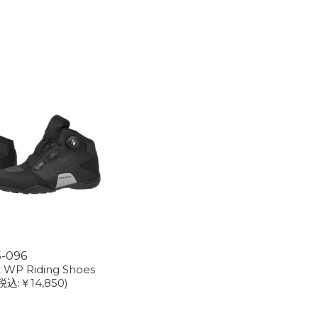
5-096
t WP Riding Shoes
税込:￥14,850)