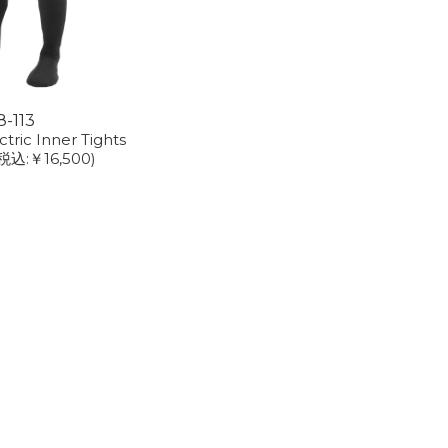
8-113
ctric Inner Tights
税込:￥16,500)