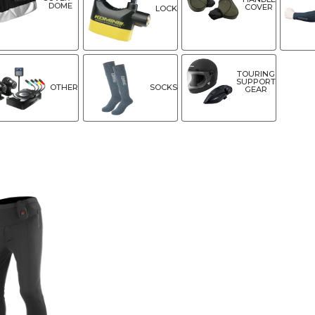
DOME
COVER
LOCK
TOURING
SUPPORT
OTHER
SOCKS
GEAR