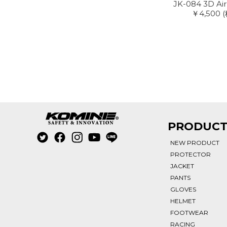
JK-084 3D Air
￥4,500
(
PRODUC
NEW PRODUCT
PROTECTOR
JACKET
PANTS
GLOVES
HELMET
FOOTWEAR
RACING