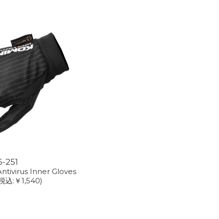
6-251
tivirus Inner Gloves
税込:￥1,540)