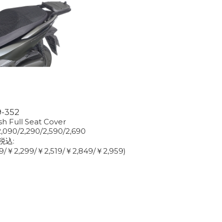
9-352
h Full Seat Cover
2,090/2,290/2,590/2,690
(税込:
9/￥2,299/￥2,519/￥2,849/￥2,959)