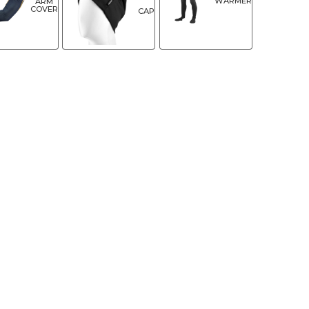
WARMER
ARM
COVER
CAP