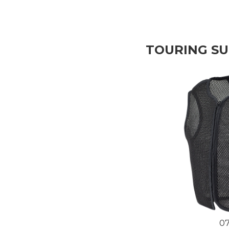
TOURING S
0