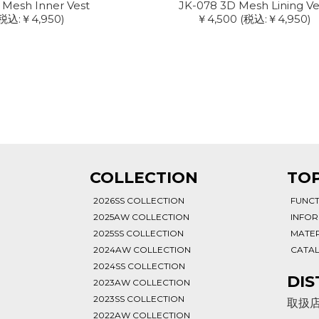
 Mesh Inner Vest
JK-078 3D Mesh Lining Ve
税込:￥4,950)
￥4,500
(税込:￥4,950)
T
COLLECTION
TOP
2026SS COLLECTION
FUNC
2025AW COLLECTION
INFO
2025SS COLLECTION
MATER
2024AW COLLECTION
CATA
2024SS COLLECTION
DIS
2023AW COLLECTION
2023SS COLLECTION
取扱
2022AW COLLECTION