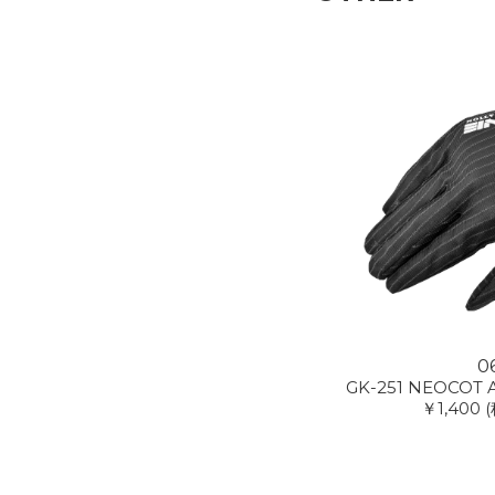
0
GK-251 NEOCOT An
￥1,400
(