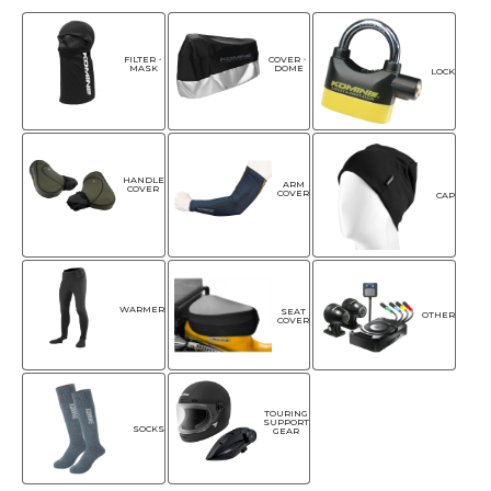
FILTER・
COVER・
MASK
DOME
LOCK
HANDLE
ARM
COVER
COVER
CAP
WARMER
SEAT
OTHER
COVER
TOURING
SUPPORT
SOCKS
GEAR