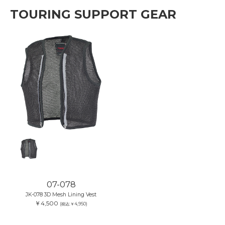
TOURING SUPPORT GEAR
07-078
JK-078 3D Mesh Lining Vest
￥4,500
(税込:￥4,950)