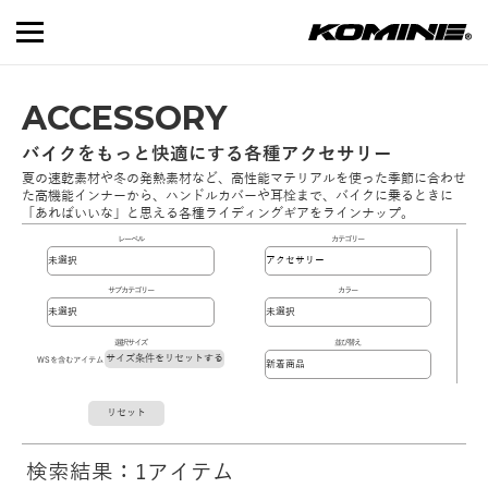
ACCESSORY
バイクをもっと快適にする各種アクセサリー
夏の速乾素材や冬の発熱素材など、高性能マテリアルを使った季節に合わせ
た高機能インナーから、ハンドルカバーや耳栓まで、バイクに乗るときに
「あればいいな」と思える各種ライディングギアをラインナップ。
レーベル
カテゴリー
サブカテゴリー
カラー
選択サイズ
並び替え
サイズ条件をリセットする
WSを含むアイテム
リセット
検索結果：1アイテム