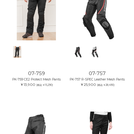
07-759
07-757
PK-759 CE2 Protect Mesh Pants
PK-757 R-SPEC Leather Mesh Pants
￥13,900
￥25,900
(税込:￥15,290)
(税込:￥28,490)