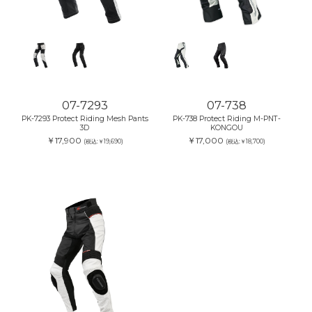
07-7293
07-738
PK-7293 Protect Riding Mesh Pants
PK-738 Protect Riding M-PNT-
3D
KONGOU
￥17,900
￥17,000
(税込:￥19,690)
(税込:￥18,700)