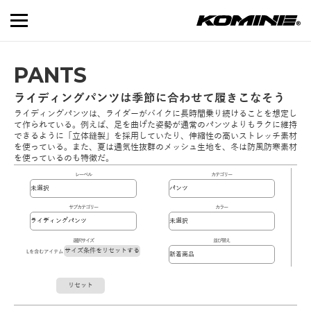
PANTS
ライディングパンツは季節に合わせて履きこなそう
ライディングパンツは、ライダーがバイクに長時間乗り続けることを想定し
て作られている。例えば、足を曲げた姿勢が通常のパンツよりもラクに維持
できるように「立体縫製」を採用していたり、伸縮性の高いストレッチ素材
を使っている。また、夏は通気性抜群のメッシュ生地を、冬は防風防寒素材
を使っているのも特徴だ。
レーベル
カテゴリー
サブカテゴリー
カラー
選択サイズ
並び替え
サイズ条件をリセットする
Lを含むアイテム
リセット