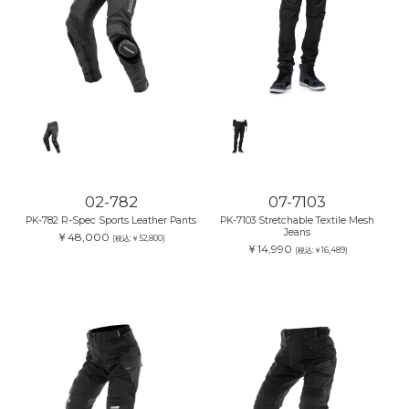
02-782
07-7103
PK-782 R-Spec Sports Leather Pants
PK-7103 Stretchable Textile Mesh
Jeans
￥48,000
(税込:￥52,800)
￥14,990
(税込:￥16,489)