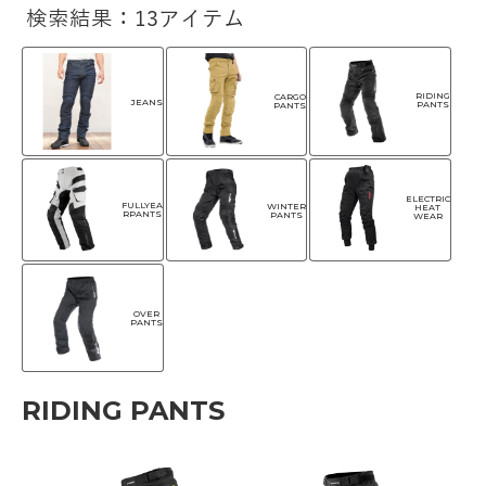
検索結果：13アイテム
RIDING
CARGO
JEANS
PANTS
PANTS
ELECTRIC
FULLYEA
WINTER
HEAT
RPANTS
PANTS
WEAR
OVER
PANTS
RIDING PANTS