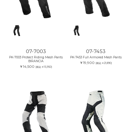
07-7003
07-7453
PK-7003 Protect Riding Mesh Pants
PK-7453 Full Armored Mesh Pants
BIRANCIA
￥19,900
(税込:￥21,890)
￥14,500
(税込:￥15,950)