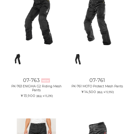
07-763
07-761
NEW
PK-763 ENIGMA G2 Riding Mesh
PK-761 MOTO Protect Mesh Pants
Pants
￥14,500
(税込:￥15,950)
￥13,900
(税込:￥15,290)