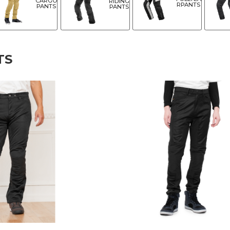
CARGO
RIDING
RPANTS
PANTS
PANTS
TS