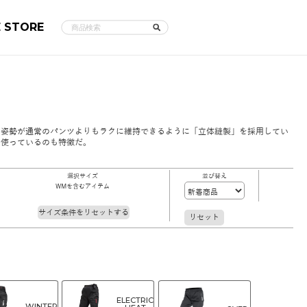
E STORE
た姿勢が通常のパンツよりもラクに維持できるように「立体縫製」を採用してい
を使っているのも特徴だ。
選択サイズ
並び替え
WMを含むアイテム
サイズ条件をリセットする
リセット
ELECTRIC
WINTER