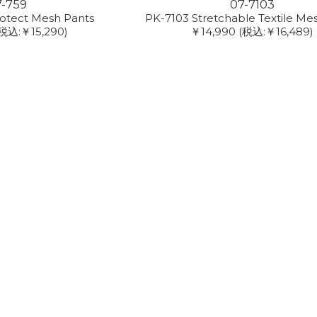
7-759
07-7103
otect Mesh Pants
PK-7103 Stretchable Textile Me
税込:￥15,290)
￥14,990
(税込:￥16,489)