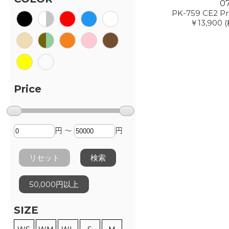
0
PK-759 CE2 Pr
￥13,900
(
Price
円 ～
円
リセット
検索
50,000円以上
SIZE