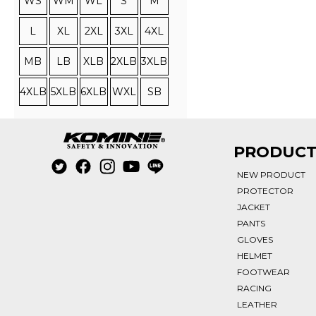
WS
WM
WL
S
M
L
XL
2XL
3XL
4XL
MB
LB
XLB
2XLB
3XLB
4XLB
5XLB
6XLB
WXL
SB
PRODUC
NEW PRODUCT
PROTECTOR
JACKET
PANTS
GLOVES
HELMET
FOOTWEAR
RACING
LEATHER