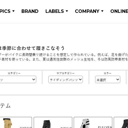
PICS
BRAND
LABELS
COMPANY
ONLIN
は季節に合わせて履きこなそう
ダーがバイクに長時間乗り続けることを想定して作られている。例えば、足を曲げ
チ素材を使っている。また、夏は通気性抜群のメッシュ生地を、冬は防風防寒素材
カテゴリー
サブカテゴリー
カラー
イテム
FULLYEA