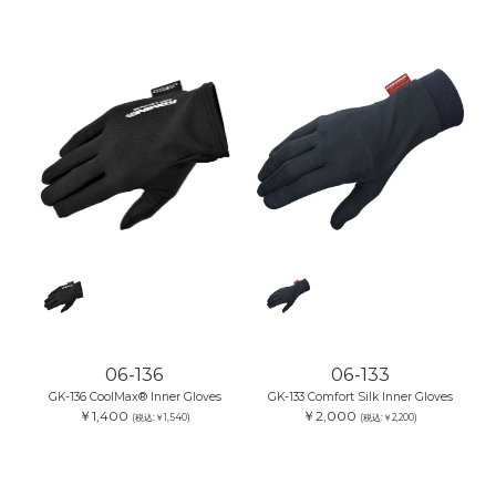
06-136
06-133
GK-136 CoolMax® Inner Gloves
GK-133 Comfort Silk Inner Gloves
￥1,400
￥2,000
(税込:￥1,540)
(税込:￥2,200)