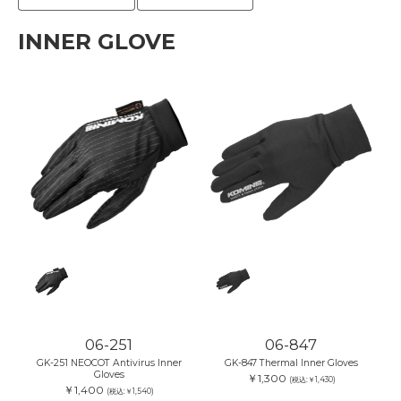
INNER GLOVE
06-251
06-847
GK-251 NEOCOT Antivirus Inner
GK-847 Thermal Inner Gloves
Gloves
￥1,300
(税込:￥1,430)
￥1,400
(税込:￥1,540)