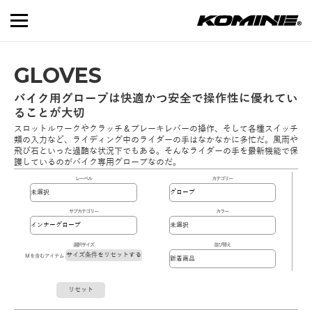
GLOVES
バイク用グローブは快適かつ安全で操作性に優れてい
ることが大切
スロットルワークやクラッチ＆ブレーキレバーの操作、そして各種スイッチ
類の入力など、ライディング中のライダーの手はなかなかに多忙だ。風雨や
飛び石といった過酷な状況下でもある。そんなライダーの手を最新機能で保
護しているのがバイク専用グローブなのだ。
レーベル
カテゴリー
サブカテゴリー
カラー
選択サイズ
並び替え
サイズ条件をリセットする
Mを含むアイテム
リセット