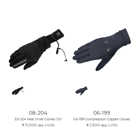
08-204
06-199
EK-204 Heat Inner Gloves 12V
GK-199 Compression Copper Gloves
￥11,000
￥2,500
(税込:￥12,100)
(税込:￥2,750)