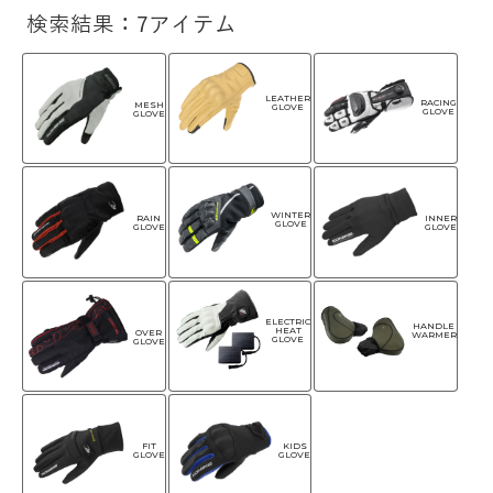
検索結果：7アイテム
LEATHER
RACING
MESH
GLOVE
GLOVE
GLOVE
WINTER
RAIN
INNER
GLOVE
GLOVE
GLOVE
ELECTRIC
HANDLE
HEAT
OVER
WARMER
GLOVE
GLOVE
FIT
KIDS
GLOVE
GLOVE