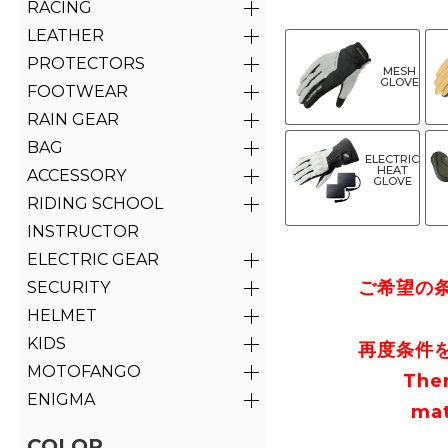
RACING
LEATHER
PROTECTORS
MESH
GLOVE
FOOTWEAR
RAIN GEAR
BAG
ELECTRIC
HEAT
ACCESSORY
GLOVE
RIDING SCHOOL
INSTRUCTOR
ELECTRIC GEAR
ご希望の
SECURITY
HELMET
KIDS
再度条件
MOTOFANGO
The
ENIGMA
mat
COLOR