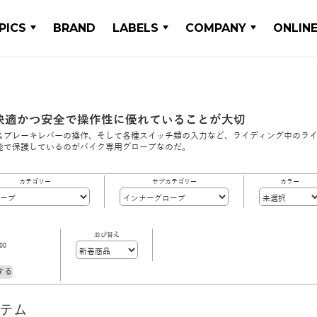
PICS
BRAND
LABELS
COMPANY
ONLIN
快適かつ安全で操作性に優れていることが大切
＆ブレーキレバーの操作、そして各種スイッチ類の入力など、ライディング中のラ
能で保護しているのがバイク専用グローブなのだ。
カテゴリー
サブカテゴリー
カラー
並び替え
00
する
イテム