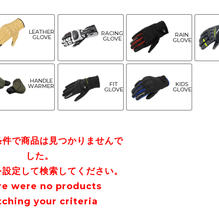
LEATHER
RACING
RAIN
GLOVE
GLOVE
GLOVE
HANDLE
FIT
KIDS
WARMER
GLOVE
GLOVE
条件で商品は見つかりませんで
した。
を設定して検索してください。
re were no products
ching your criteria