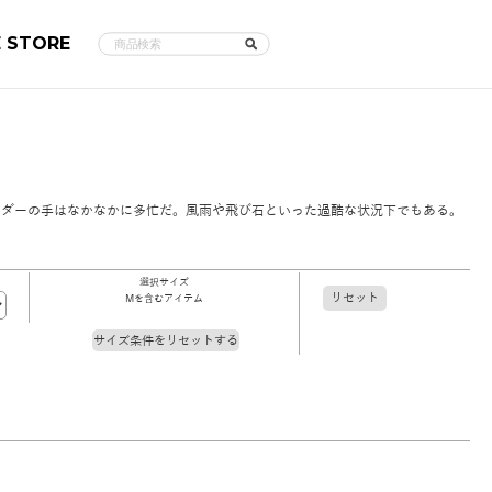
E STORE
イダーの手はなかなかに多忙だ。風雨や飛び石といった過酷な状況下でもある。
選択サイズ
リセット
Mを含むアイテム
サイズ条件をリセットする