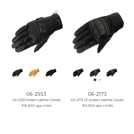
06-2553
06-2173
GK-2553 Protect Leather Gloves
GK-2173 CE protect Leather Gloves
￥8,500
￥9,990
(税込:￥9,350)
(税込:￥10,989)