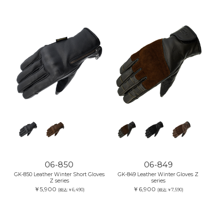
06-850
06-849
GK-850 Leather Winter Short Gloves
GK-849 Leather Winter Gloves Z
Z series
series
￥5,900
￥6,900
(税込:￥6,490)
(税込:￥7,590)