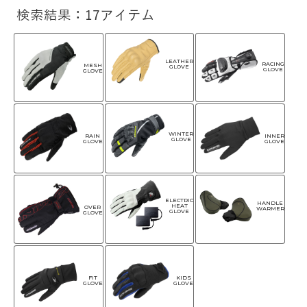
検索結果：17アイテム
LEATHER
RACING
MESH
GLOVE
GLOVE
GLOVE
WINTER
RAIN
INNER
GLOVE
GLOVE
GLOVE
ELECTRIC
HANDLE
HEAT
OVER
WARMER
GLOVE
GLOVE
FIT
KIDS
GLOVE
GLOVE