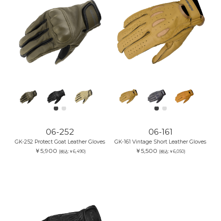
06-252
06-161
GK-252 Protect Goat Leather Gloves
GK-161 Vintage Short Leather Gloves
￥5,900
￥5,500
(税込:￥6,490)
(税込:￥6,050)