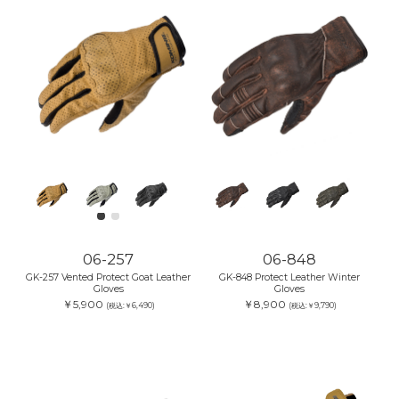
06-257
06-848
GK-257 Vented Protect Goat Leather
GK-848 Protect Leather Winter
Gloves
Gloves
￥5,900
￥8,900
(税込:￥6,490)
(税込:￥9,790)