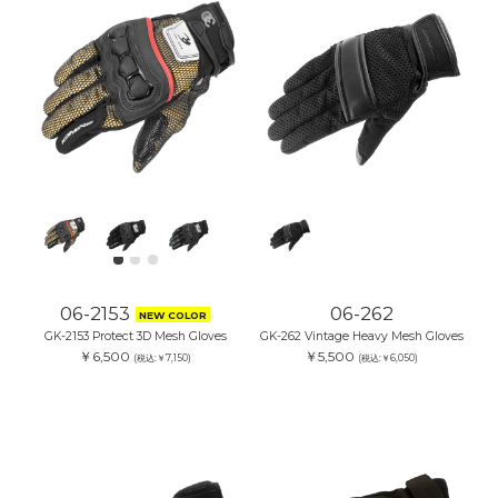
06-2153
06-262
NEW COLOR
GK-2153 Protect 3D Mesh Gloves
GK-262 Vintage Heavy Mesh Gloves
￥6,500
￥5,500
(税込:￥7,150)
(税込:￥6,050)