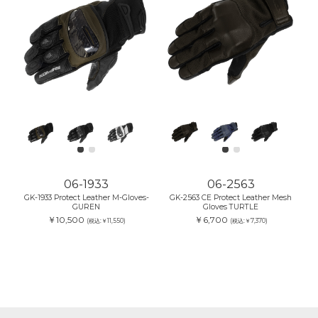
06-1933
06-2563
GK-1933 Protect Leather M-Gloves-
GK-2563 CE Protect Leather Mesh
GUREN
Gloves TURTLE
￥10,500
￥6,700
(税込:￥11,550)
(税込:￥7,370)