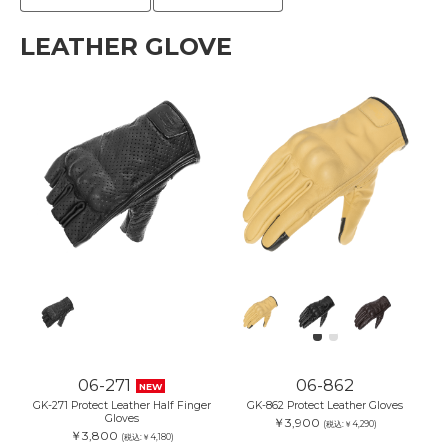
LEATHER GLOVE
06-271
06-862
NEW
GK-271 Protect Leather Half Finger
GK-862 Protect Leather Gloves
Gloves
￥3,900
(税込:￥4,290)
￥3,800
(税込:￥4,180)