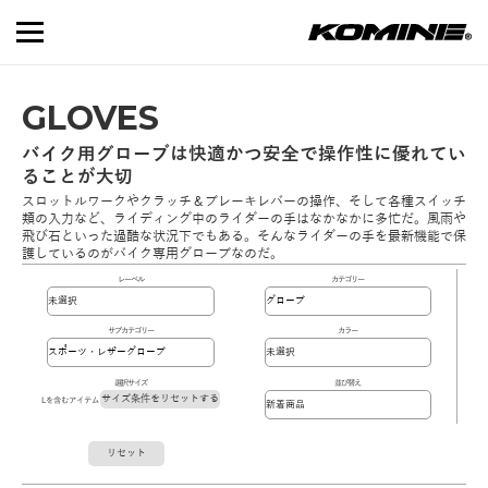
GLOVES
バイク用グローブは快適かつ安全で操作性に優れてい
ることが大切
スロットルワークやクラッチ＆ブレーキレバーの操作、そして各種スイッチ
類の入力など、ライディング中のライダーの手はなかなかに多忙だ。風雨や
飛び石といった過酷な状況下でもある。そんなライダーの手を最新機能で保
護しているのがバイク専用グローブなのだ。
レーベル
カテゴリー
サブカテゴリー
カラー
選択サイズ
並び替え
サイズ条件をリセットする
Lを含むアイテム
リセット