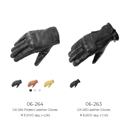
06-264
06-263
GK-264 Protect Leather Gloves
GK-263 Leather Gloves
￥3,900
￥6,500
(税込:￥4,290)
(税込:￥7,150)