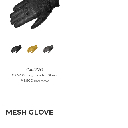
04-720
GK-720 Vintage Leather Gloves
￥5,500
(税込:￥6,050)
MESH GLOVE