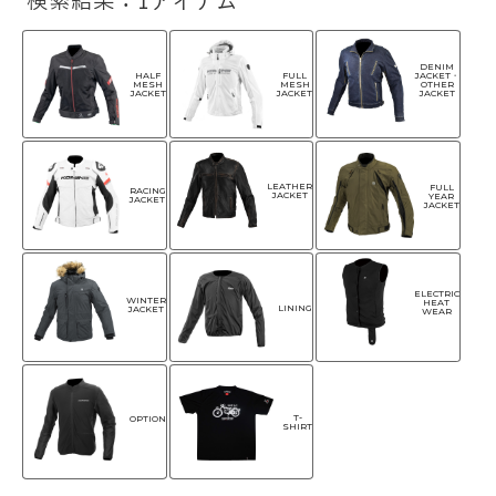
検索結果：1アイテム
DENIM
HALF
FULL
JACKET・
MESH
MESH
OTHER
JACKET
JACKET
JACKET
LEATHER
FULL
RACING
JACKET
YEAR
JACKET
JACKET
ELECTRIC
WINTER
HEAT
LINING
JACKET
WEAR
T-
OPTION
SHIRT