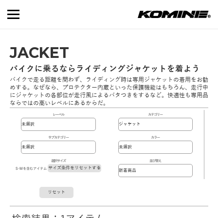
JACKET
バイクに乗るならライディングジャケットを着よう
バイクで走る距離を問わず、ライディング時は専用ジャケットの着用をお勧
めする。なぜなら、プロテクター内蔵といった保護機能はもちろん、走行中
にジャケットの各部位が走行風によるバタつきをするなど。快適性も専用品
ならではの高いレベルにあるからだ。
レーベル
カテゴリー
サブカテゴリー
カラー
選択サイズ
並び替え
サイズ条件をリセットする
S-Mを含むアイテム
リセット