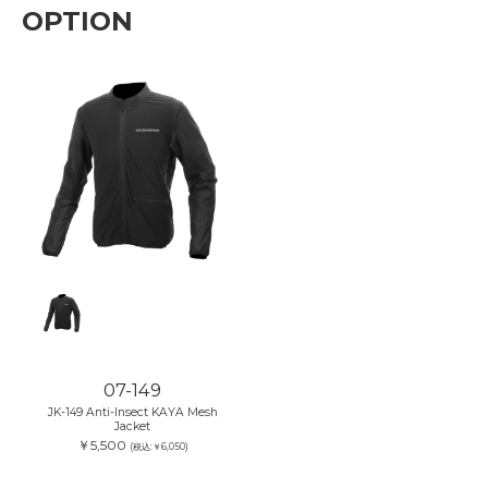
OPTION
07-149
JK-149 Anti-Insect KAYA Mesh
Jacket
￥5,500
(税込:￥6,050)