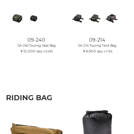
09-240
09-214
SA-240 Touring Seat Bag
SA-214 Touring Tank Bag
￥12,000
￥6,500
(税込:￥13,200)
(税込:￥7,150)
RIDING BAG