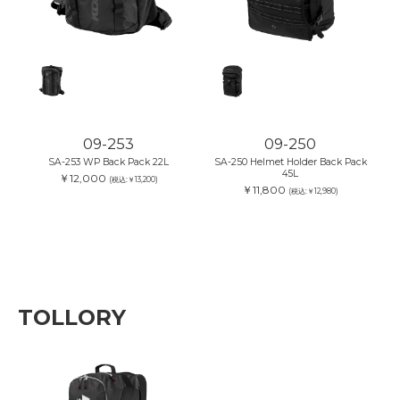
09-253
09-250
SA-253 WP Back Pack 22L
SA-250 Helmet Holder Back Pack
45L
￥12,000
(税込:￥13,200)
￥11,800
(税込:￥12,980)
TOLLORY