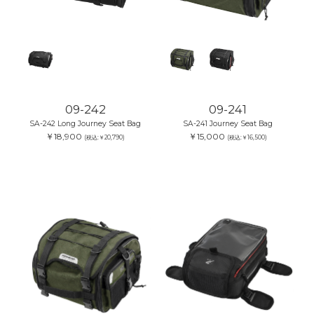
09-242
09-241
SA-242 Long Journey Seat Bag
SA-241 Journey Seat Bag
￥18,900
￥15,000
(税込:￥20,790)
(税込:￥16,500)