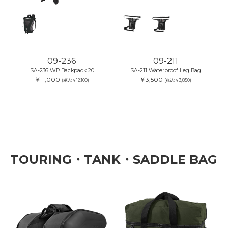
09-236
09-211
SA-236 WP Backpack 20
SA-211 Waterproof Leg Bag
￥11,000
￥3,500
(税込:￥12,100)
(税込:￥3,850)
TOURING・TANK・SADDLE BAG