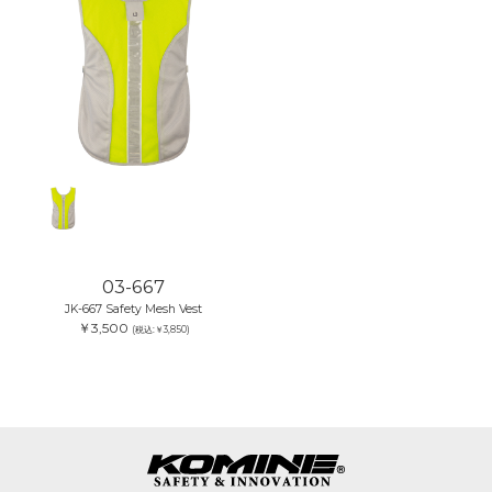
03-667
JK-667 Safety Mesh Vest
￥3,500
(税込:￥3,850)