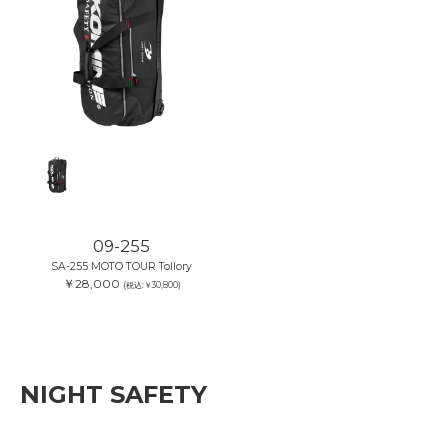
09-255
SA-255 MOTO TOUR Tollory
￥28,000
(税込:￥30,800)
NIGHT SAFETY