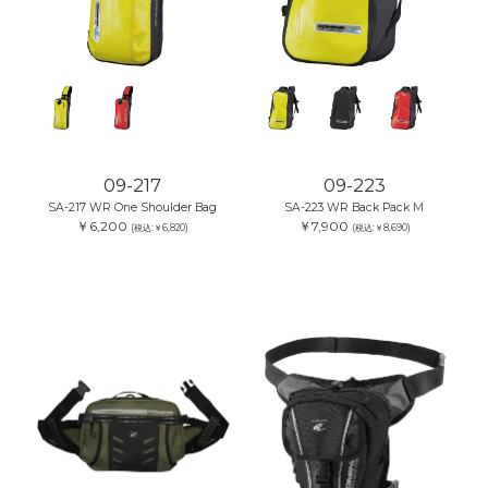
09-217
09-223
SA-217 WR One Shoulder Bag
SA-223 WR Back Pack M
￥6,200
￥7,900
(税込:￥6,820)
(税込:￥8,690)