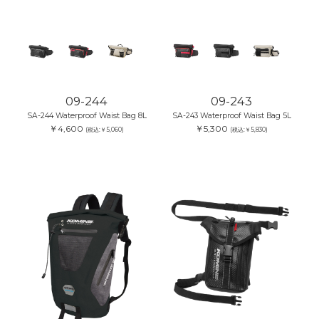
09-244
09-243
SA-244 Waterproof Waist Bag 8L
SA-243 Waterproof Waist Bag 5L
￥4,600
￥5,300
(税込:￥5,060)
(税込:￥5,830)