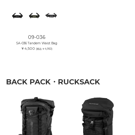
09-036
SA-036 Tandem Waist Bag
￥4,500
(税込:￥4,950)
BACK PACK・RUCKSACK