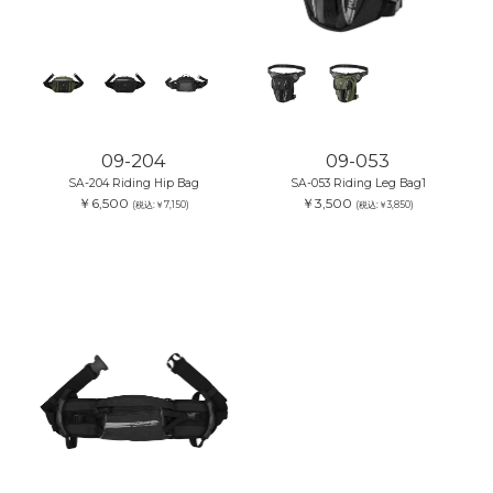
09-204
09-053
SA-204 Riding Hip Bag
SA-053 Riding Leg Bag1
￥6,500
￥3,500
(税込:￥7,150)
(税込:￥3,850)