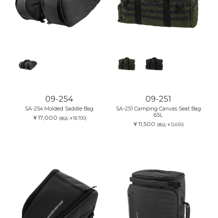
09-254
09-251
SA-254 Molded Saddle Bag
SA-251 Camping Canvas Seat Bag
65L
￥17,000
(税込:￥18,700)
￥11,500
(税込:￥12,650)