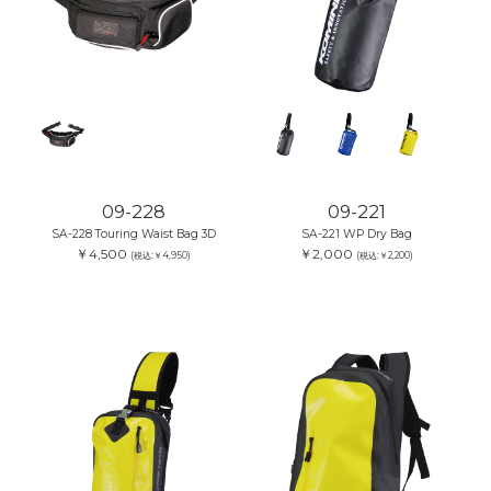
09-228
09-221
SA-228 Touring Waist Bag 3D
SA-221 WP Dry Bag
￥4,500
￥2,000
(税込:￥4,950)
(税込:￥2,200)