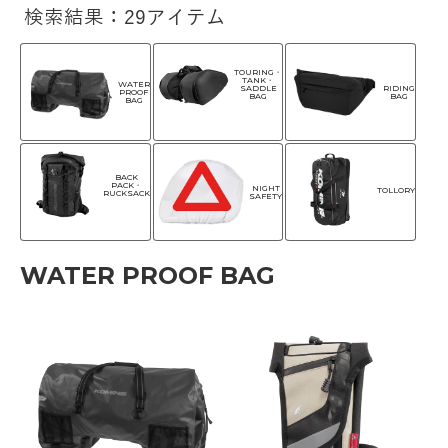
検索結果：29アイテム
TOURING・
TANK・
WATER
SADDLE
RIDING
PROOF
BAG
BAG
BAG
BACK
PACK・
NIGHT
TOLLORY
RUCKSACK
SAFETY
WATER PROOF BAG