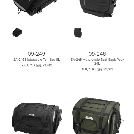
09-249
09-248
SA-249 Motorcycle Tail Bag 9L
SA-248 Motorcycle Seat Back Pack
24L
￥6,800
(税込:￥7,480)
￥11,800
(税込:￥12,980)