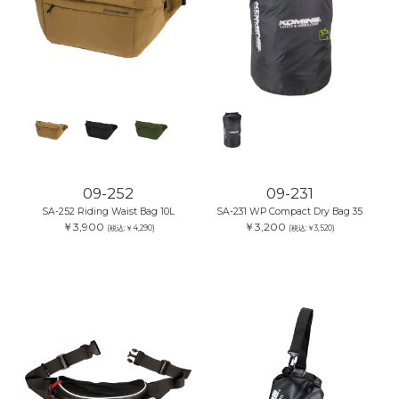
09-252
09-231
SA-252 Riding Waist Bag 10L
SA-231 WP Compact Dry Bag 35
￥3,900
￥3,200
(税込:￥4,290)
(税込:￥3,520)