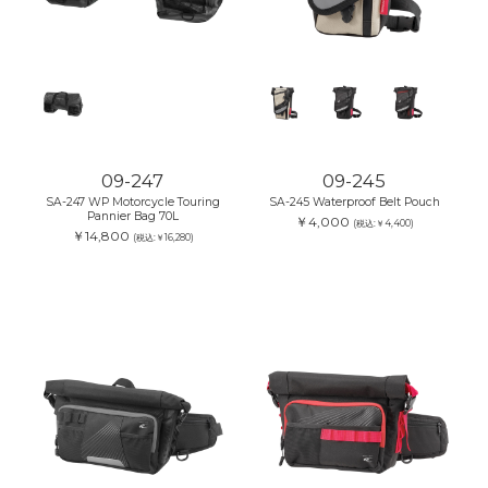
09-247
09-245
SA-247 WP Motorcycle Touring
SA-245 Waterproof Belt Pouch
Pannier Bag 70L
￥4,000
(税込:￥4,400)
￥14,800
(税込:￥16,280)