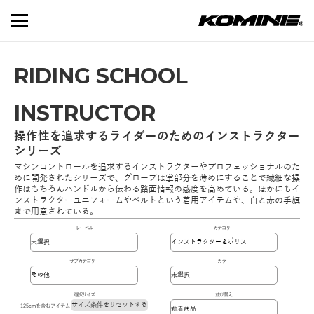
RIDING SCHOOL
INSTRUCTOR
操作性を追求するライダーのためのインストラクター
シリーズ
マシンコントロールを追求するインストラクターやプロフェッショナルのた
めに開発されたシリーズで、グローブは掌部分を薄めにすることで繊細な操
作はもちろんハンドルから伝わる路面情報の感度を高めている。ほかにもイ
ンストラクターユニフォームやベルトという着用アイテムや、白と赤の手旗
まで用意されている。
レーベル
カテゴリー
サブカテゴリー
カラー
選択サイズ
並び替え
サイズ条件をリセットする
125cmを含むアイテム