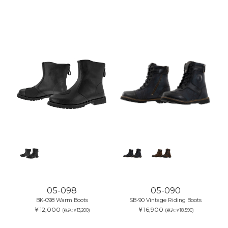
05-098
05-090
BK-098 Warm Boots
SB-90 Vintage Riding Boots
￥12,000
￥16,900
(税込:￥13,200)
(税込:￥18,590)