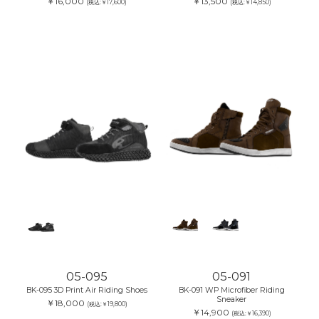
￥16,000
￥13,500
(税込:￥17,600)
(税込:￥14,850)
05-095
05-091
BK-095 3D Print Air Riding Shoes
BK-091 WP Microfiber Riding
Sneaker
￥18,000
(税込:￥19,800)
￥14,900
(税込:￥16,390)