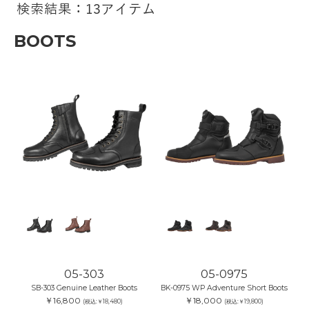
検索結果：13アイテム
BOOTS
05-303
05-0975
SB-303 Genuine Leather Boots
BK-0975 WP Adventure Short Boots
￥16,800
￥18,000
(税込:￥18,480)
(税込:￥19,800)