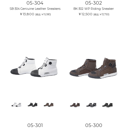
05-304
05-302
SB-304 Geniuine Leather Sneakers
BK-302 WP Riding Sneaker
￥13,800
￥12,500
(税込:￥15,180)
(税込:￥13,750)
05-301
05-300