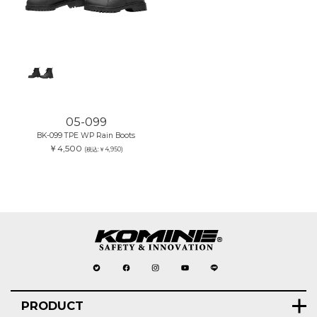
05-099
BK-099 TPE WP Rain Boots
￥4,500
(税込:￥4,950)
PRODUCT