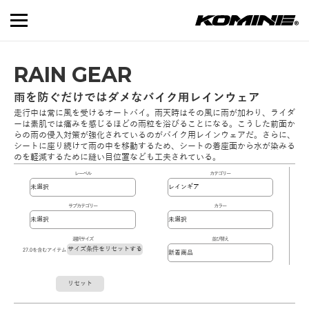
RAIN GEAR
雨を防ぐだけではダメなバイク用レインウェア
走行中は常に風を受けるオートバイ。雨天時はその風に雨が加わり、ライダ
ーは素肌では痛みを感じるほどの雨粒を浴びることになる。こうした前面か
らの雨の侵入対策が強化されているのがバイク用レインウェアだ。さらに、
シートに座り続けて雨の中を移動するため、シートの着座面から水が染みる
のを軽減するために縫い目位置なども工夫されている。
レーベル
カテゴリー
サブカテゴリー
カラー
選択サイズ
並び替え
サイズ条件をリセットする
27.0を含むアイテム
リセット