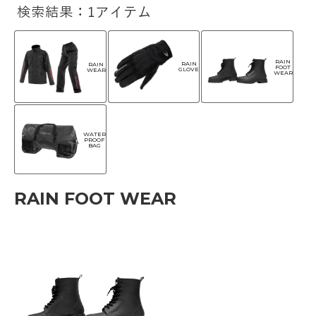
検索結果：1アイテム
RAIN
RAIN
RAIN
FOOT
GLOVE
WEAR
WEAR
WATER
PROOF
BAG
RAIN FOOT WEAR