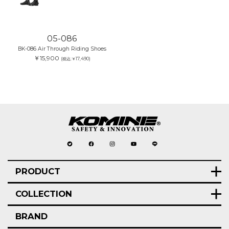
05-086
BK-086 Air Through Riding Shoes
￥15,900
(税込:￥17,490)
PRODUCT
COLLECTION
BRAND