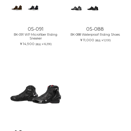
05-091
05-088
BK-091 WP Microfiber Riding
BK-088 Waterproof Riding Shoes
Sneaker
￥11,000
(税込:￥12,100)
￥14,900
(税込:￥16,390)