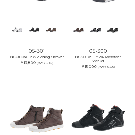
05-301
05-300
BK-301 Dial Fit WP Riding Sneaker
BK-300 Dial Fit WP Microfiber
Sneaker
￥13,800
(税込:￥15,180)
￥15,000
(税込:￥16,500)