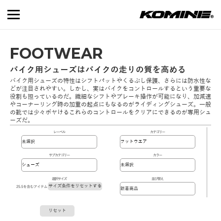
FOOTWEAR
バイク用シューズはバイクの走りの質を高める
バイク用シューズの特性はシフトパットやくるぶし保護、さらには防水性な
どが注目されやすい。しかし、実はバイクをコントロールするという重要な
役割も担っているのだ。繊細なシフトやブレーキ操作が可能になり、加減速
やコーナーリング時の加重の起点にもなるのがライディングシューズ。一般
の靴では少々ボヤけるこれらのコントロールをクリアにできるのが専用シュ
ーズだ。
レーベル
カテゴリー
サブカテゴリー
カラー
選択サイズ
並び替え
サイズ条件をリセットする
25.5を含むアイテム
リセット