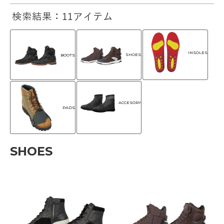
検索結果：11アイテム
INSOLES
SHOES
BOOTS
ACCESORY
PADS
SHOES