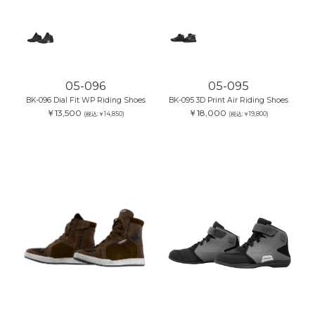
05-096
05-095
BK-096 Dial Fit WP Riding Shoes
BK-095 3D Print Air Riding Shoes
￥13,500
￥18,000
(税込:￥14,850)
(税込:￥19,800)