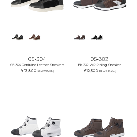
05-304
05-302
SB-304 Geniuine Leather Sneakers
BK-302 WP Riding Sneaker
￥13,800
￥12,500
(税込:￥15,180)
(税込:￥13,750)