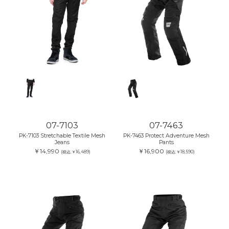
07-7103
07-7463
PK-7103 Stretchable Textile Mesh
PK-7463 Protect Adventure Mesh
Jeans
Pants
￥14,990
￥16,900
(税込:￥16,489)
(税込:￥18,590)