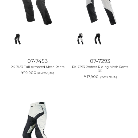
07-7453
07-7293
PK-7453 Full Armored Mesh Pants
PK-7293 Protect Riding Mesh Pants
3D
￥19,900
(税込:￥21,890)
￥17,900
(税込:￥19,690)