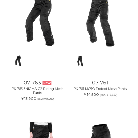
07-763
07-761
NEW
PK-763 ENIGMA G2 Riding Mesh
PK-761 MOTO Protect Mesh Pants
Pants
￥14,500
(税込:￥15,950)
￥13,900
(税込:￥15,290)