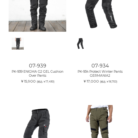
07-939
07-934
PK-939 ENIGMA G2 GEL Cushion
PK-934 Protect Winter Pants
Over Pants
GERMANIA2
￥15,900
￥17,000
(税込:￥17,490)
(税込:￥18,700)