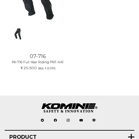
07-716
PK-716 Full Year Riding PNT-AIR
￥20,500
(税込:￥22,550)
PRODUCT