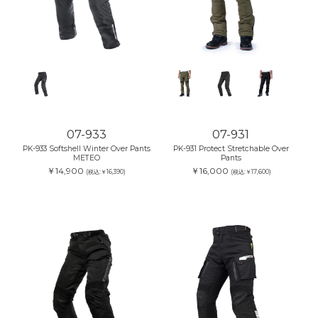
07-933
07-931
PK-933 Softshell Winter Over Pants
PK-931 Protect Stretchable Over
METEO
Pants
￥14,900
￥16,000
(税込:￥16,390)
(税込:￥17,600)