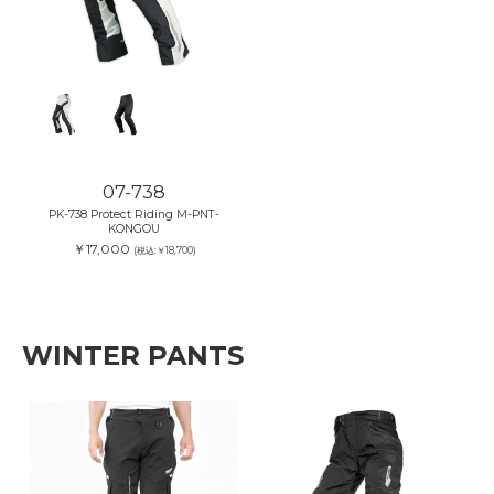
07-738
PK-738 Protect Riding M-PNT-
KONGOU
￥17,000
(税込:￥18,700)
WINTER PANTS