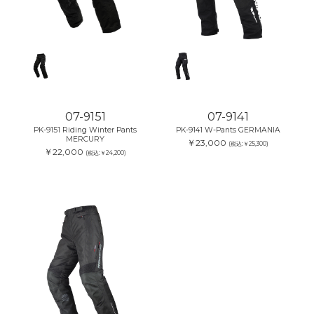
07-9151
07-9141
PK-9151 Riding Winter Pants
PK-9141 W-Pants GERMANIA
MERCURY
￥23,000
(税込:￥25,300)
￥22,000
(税込:￥24,200)