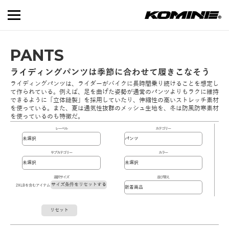
PANTS
ライディングパンツは季節に合わせて履きこなそう
ライディングパンツは、ライダーがバイクに長時間乗り続けることを想定し
て作られている。例えば、足を曲げた姿勢が通常のパンツよりもラクに維持
できるように「立体縫製」を採用していたり、伸縮性の高いストレッチ素材
を使っている。また、夏は通気性抜群のメッシュ生地を、冬は防風防寒素材
を使っているのも特徴だ。
レーベル
カテゴリー
サブカテゴリー
カラー
選択サイズ
並び替え
サイズ条件をリセットする
2XLBを含むアイテム
リセット