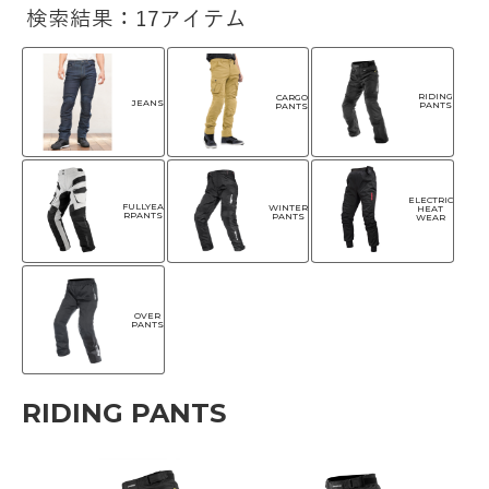
検索結果：17アイテム
RIDING
CARGO
JEANS
PANTS
PANTS
ELECTRIC
FULLYEA
WINTER
HEAT
RPANTS
PANTS
WEAR
OVER
PANTS
RIDING PANTS