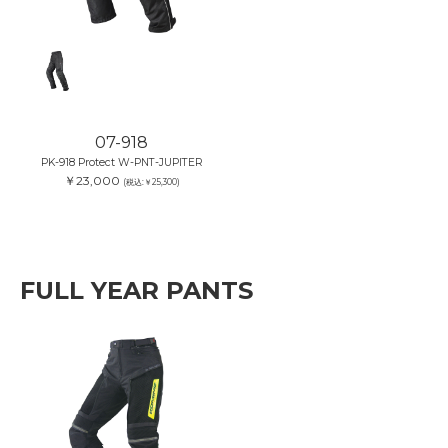
07-918
PK-918 Protect W-PNT-JUPITER
￥23,000
(税込:￥25,300)
FULL YEAR PANTS