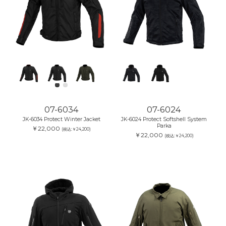
07-6034
07-6024
JK-6034 Protect Winter Jacket
JK-6024 Protect Softshell System
Parka
￥22,000
(税込:￥24,200)
￥22,000
(税込:￥24,200)