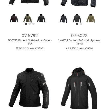
07-5792
07-6022
JK-5792 Protect Softshell W-Parka-
JK-6022 Protect Softshell System
IFU
Parka
￥26,900
￥22,000
(税込:￥29,590)
(税込:￥24,200)