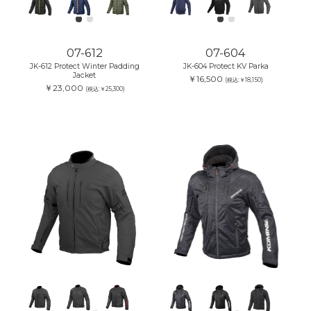
07-612
07-604
JK-612 Protect Winter Padding
JK-604 Protect KV Parka
Jacket
￥16,500
(税込:￥18,150)
￥23,000
(税込:￥25,300)