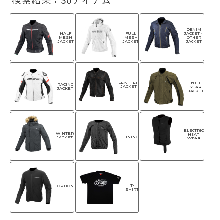
検索結果：30アイテム
DENIM
HALF
FULL
JACKET・
MESH
MESH
OTHER
JACKET
JACKET
JACKET
LEATHER
FULL
RACING
JACKET
YEAR
JACKET
JACKET
ELECTRIC
WINTER
HEAT
LINING
JACKET
WEAR
T-
OPTION
SHIRT