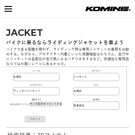
JACKET
バイクに乗るならライディングジャケットを着よう
バイクで走る距離を問わず、ライディング時は専用ジャケットの着用をお勧
めする。なぜなら、プロテクター内蔵といった保護機能はもちろん、走行中
にジャケットの各部位が走行風によるバタつきをするなど。快適性も専用品
ならではの高いレベルにあるからだ。
レーベル
カテゴリー
サブカテゴリー
カラー
選択サイズ
並び替え
サイズ条件をリセットする
4XLを含むアイテム
リセット