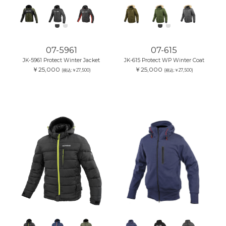
07-5961
07-615
JK-5961 Protect Winter Jacket
JK-615 Protect WP Winter Coat
￥25,000
￥25,000
(税込:￥27,500)
(税込:￥27,500)