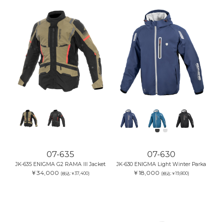
07-635
07-630
JK-635 ENIGMA G2 RAMA III Jacket
JK-630 ENIGMA Light Winter Parka
￥34,000
￥18,000
(税込:￥37,400)
(税込:￥19,800)