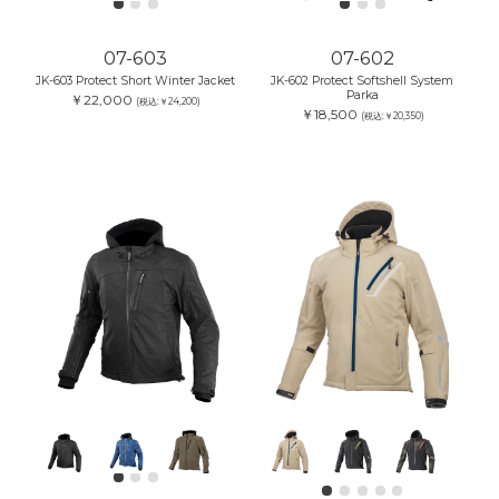
07-603
07-602
JK-603 Protect Short Winter Jacket
JK-602 Protect Softshell System
Parka
￥22,000
(税込:￥24,200)
￥18,500
(税込:￥20,350)