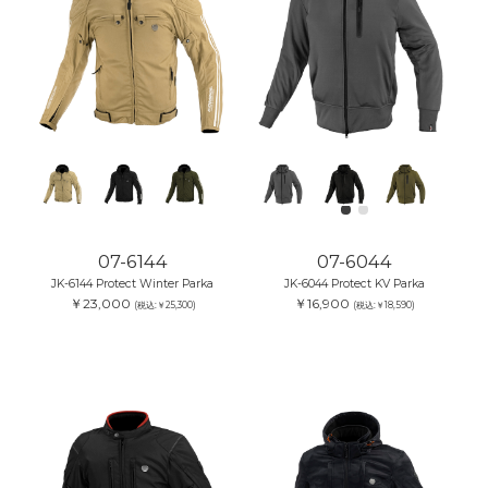
07-6144
07-6044
JK-6144 Protect Winter Parka
JK-6044 Protect KV Parka
￥23,000
￥16,900
(税込:￥25,300)
(税込:￥18,590)