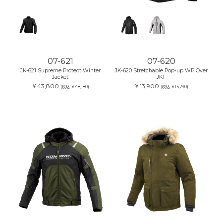
07-621
07-620
JK-621 Supreme Protect Winter
JK-620 Stretchable Pop-up WP Over
Jacket
JKT
￥43,800
￥13,900
(税込:￥48,180)
(税込:￥15,290)