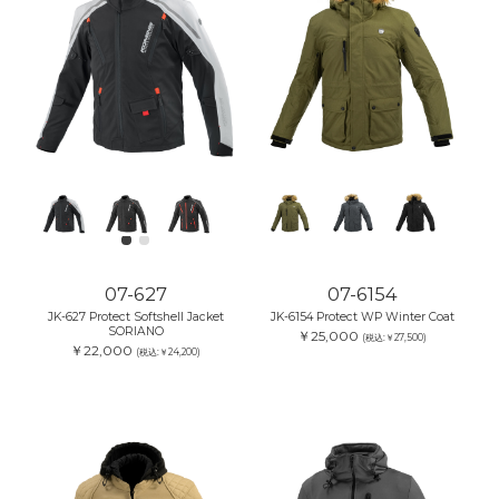
07-627
07-6154
JK-627 Protect Softshell Jacket
JK-6154 Protect WP Winter Coat
SORIANO
￥25,000
(税込:￥27,500)
￥22,000
(税込:￥24,200)