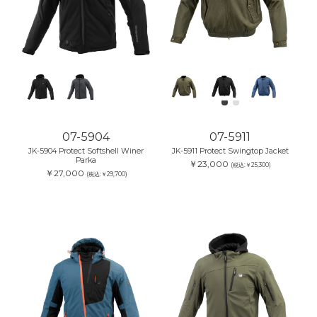
07-5904
07-5911
JK-5904 Protect Softshell Winer
JK-5911 Protect Swingtop Jacket
Parka
￥23,000
(税込:￥25,300)
￥27,000
(税込:￥29,700)