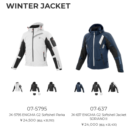
WINTER JACKET
07-5795
07-637
JK-5795 ENIGMA G2 Softshell Parka
JK-637 ENIGMA G2 Softshell Jacket
SORIANOⅡ
￥24,500
(税込:￥26,950)
￥24,000
(税込:￥26,400)