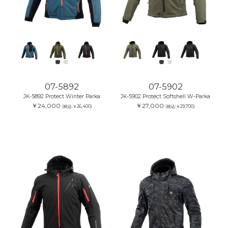
07-5892
07-5902
JK-5892 Protect Winter Parka
JK-5902 Protect Softshell W-Parka
￥24,000
￥27,000
(税込:￥26,400)
(税込:￥29,700)