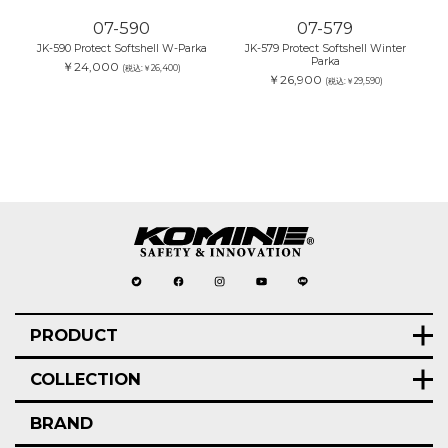
07-590
07-579
JK-590 Protect Softshell W-Parka
JK-579 Protect Softshell Winter
Parka
￥24,000
(税込:￥26,400)
￥26,900
(税込:￥29,590)
PRODUCT
COLLECTION
BRAND