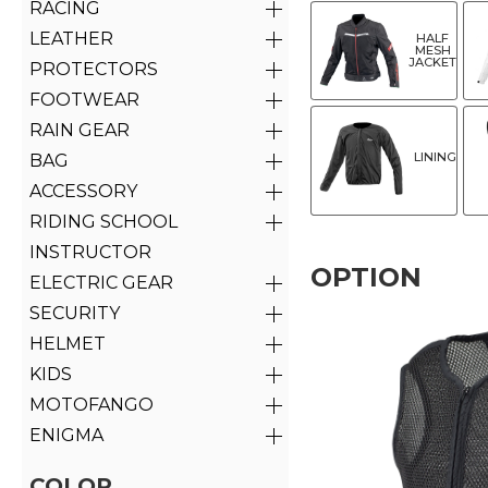
RACING
LEATHER
HALF
MESH
JACKET
PROTECTORS
FOOTWEAR
RAIN GEAR
LINING
BAG
ACCESSORY
RIDING SCHOOL
INSTRUCTOR
OPTION
ELECTRIC GEAR
SECURITY
HELMET
KIDS
MOTOFANGO
ENIGMA
COLOR