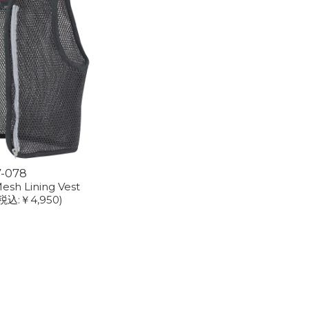
7-078
esh Lining Vest
税込:￥4,950)