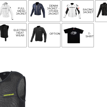
DENIM
FULL
JACKET・
RACING
MESH
OTHER
JACKET
JACKET
JACKET
ELECTRIC
HEAT
OPTION
T-
WEAR
SHIRT