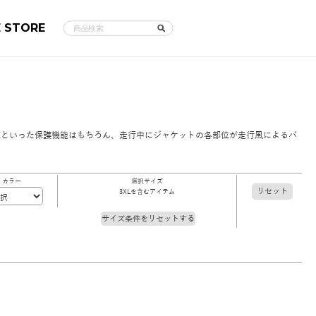
E STORE
蔵といった保護機能はもちろん、走行中にジャケットの各部位が走行風によるバ
カラー
選択サイズ
リセット
3XLを含むアイテム
サイズ条件をリセットする