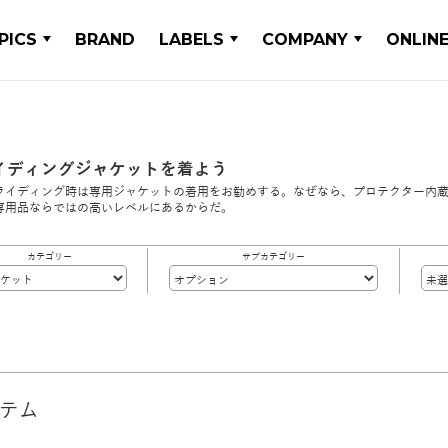
PICS
BRAND
LABELS
COMPANY
ONLIN
イディングジャケットを着よう
ライディング時は専用ジャケットの着用をお勧めする。なぜなら、プロテクター内
専用品ならではの高いレベルにあるからだ。
カテゴリー
サブカテゴリー
イテム