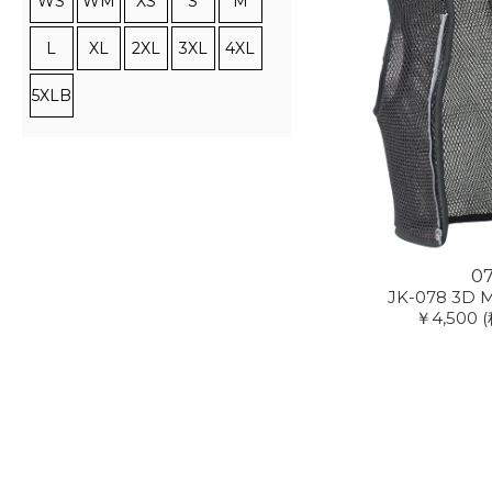
WS
WM
XS
S
M
L
XL
2XL
3XL
4XL
5XLB
0
JK-078 3D M
￥4,500
(