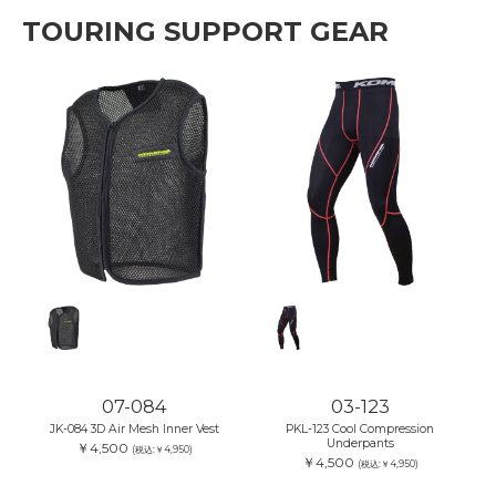
TOURING SUPPORT GEAR
07-084
03-123
JK-084 3D Air Mesh Inner Vest
PKL-123 Cool Compression
Underpants
￥4,500
(税込:￥4,950)
￥4,500
(税込:￥4,950)