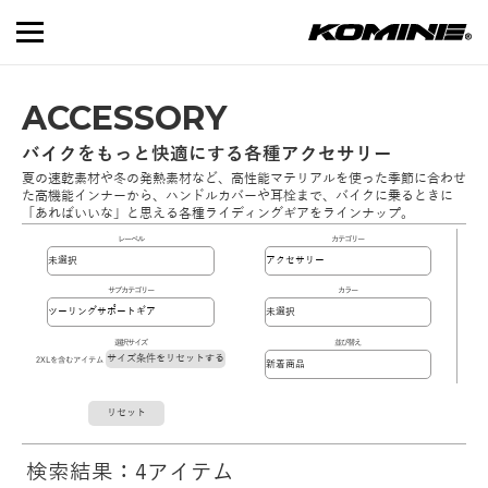
ACCESSORY
バイクをもっと快適にする各種アクセサリー
夏の速乾素材や冬の発熱素材など、高性能マテリアルを使った季節に合わせ
た高機能インナーから、ハンドルカバーや耳栓まで、バイクに乗るときに
「あればいいな」と思える各種ライディングギアをラインナップ。
レーベル
カテゴリー
サブカテゴリー
カラー
選択サイズ
並び替え
サイズ条件をリセットする
2XLを含むアイテム
リセット
検索結果：4アイテム