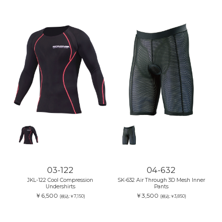
03-122
04-632
JKL-122 Cool Compression
SK-632 Air Through 3D Mesh Inner
Undershirts
Pants
￥6,500
￥3,500
(税込:￥7,150)
(税込:￥3,850)