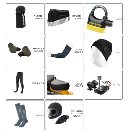
FILTER・
COVER・
MASK
DOME
LOCK
HANDLE
ARM
COVER
COVER
CAP
WARMER
SEAT
OTHER
COVER
TOURING
SUPPORT
SOCKS
GEAR