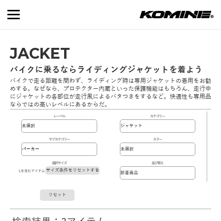
JACKET
バイクに乗るならライディングジャケットを着よう
バイクで走る距離を問わず、ライディング時は専用ジャケットの着用をお勧
めする。なぜなら、プロテクター内蔵といった保護機能はもちろん、走行中
にジャケットの各部位が走行風によるバタつきをするなど。快適性も専用品
ならではの高いレベルにあるからだ。
レーベル
カテゴリー
サブカテゴリー
カラー
選択サイズ
並び替え
サイズ条件をリセットする
Lを含むアイテム
リセット