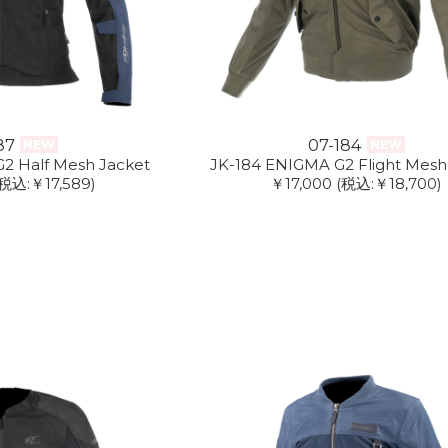
87
07-184
NEW
NEW
2 Half Mesh Jacket
JK-184 ENIGMA G2 Flight Mesh
(税込:￥17,589)
￥17,000
(税込:￥18,700)