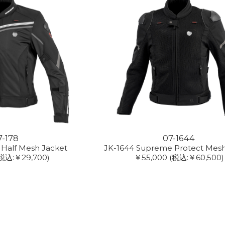
7-178
07-1644
 Half Mesh Jacket
JK-1644 Supreme Protect Mesh
税込:￥29,700)
￥55,000
(税込:￥60,500)