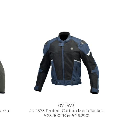
07-1573
arka
JK-1573 Protect Carbon Mesh Jacket
￥23,900
(税込:￥26,290)