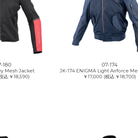
7-180
07-174
vy Mesh Jacket
JK-174 ENIGMA Light Airforce Me
税込:￥18,590)
￥17,000
(税込:￥18,700)