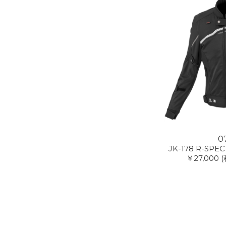
0
JK-178 R-SPEC
￥27,000
(