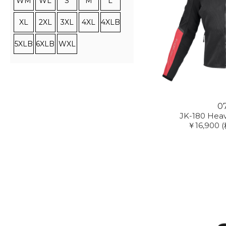
WM
WL
S
M
L
XL
2XL
3XL
4XL
4XLB
5XLB
6XLB
WXL
0
JK-180 Hea
￥16,900
(