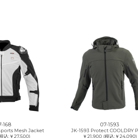
7-168
07-1593
Sports Mesh Jacket
JK-1593 Protect COOLDRY P
(税込:￥27,500)
￥21,900
(税込:￥24,090)