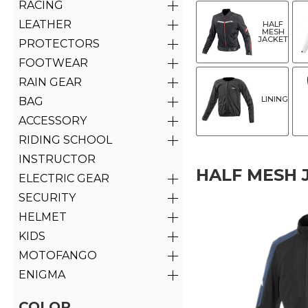
RACING
LEATHER
HALF
MESH
JACKET
PROTECTORS
FOOTWEAR
RAIN GEAR
LINING
BAG
ACCESSORY
RIDING SCHOOL
INSTRUCTOR
HALF MESH 
ELECTRIC GEAR
SECURITY
HELMET
KIDS
MOTOFANGO
ENIGMA
COLOR