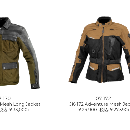
7-170
07-172
 Mesh Long Jacket
JK-172 Adventure Mesh Ja
(税込:￥33,000)
￥24,900
(税込:￥27,390)