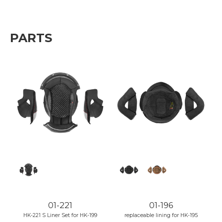
PARTS
01-221
01-196
HK-221 S Liner Set for HK-199
replaceable lining for HK-195