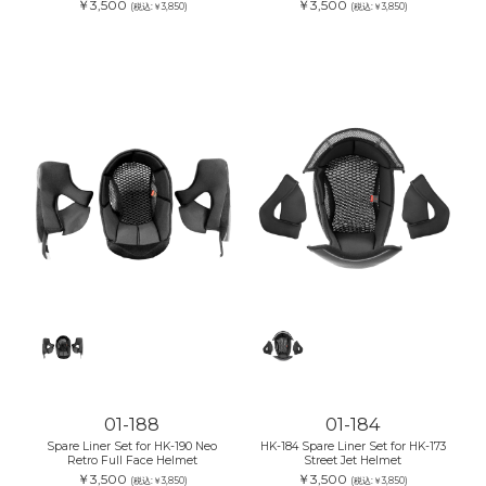
￥3,500
￥3,500
(税込:￥3,850)
(税込:￥3,850)
01-188
01-184
Spare Liner Set for HK-190 Neo
HK-184 Spare Liner Set for HK-173
Retro Full Face Helmet
Street Jet Helmet
￥3,500
￥3,500
(税込:￥3,850)
(税込:￥3,850)