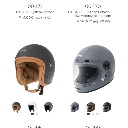
00-171
00-170
HK-171 FL System Helmet
HK-170 FL Full Face Helmet + KK-
902 Motorcycle Intercom
￥41,000
(税込:￥45,100)
￥34,000
(税込:￥37,400)
01-195
01-190