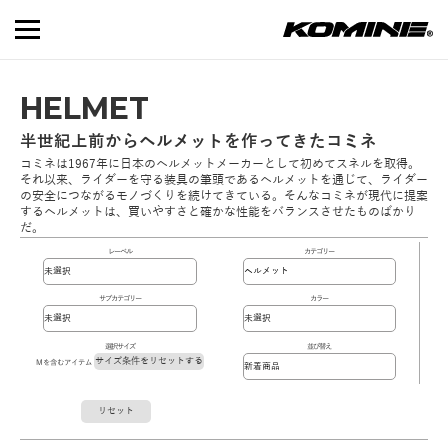
HELMET
半世紀上前からヘルメットを作ってきたコミネ
コミネは1967年に日本のヘルメットメーカーとして初めてスネルを取得。
それ以来、ライダーを守る装具の筆頭であるヘルメットを通じて、ライダー
の安全につながるモノづくりを続けてきている。そんなコミネが現代に提案
するヘルメットは、買いやすさと確かな性能をバランスさせたものばかり
だ。
レーベル
カテゴリー
サブカテゴリー
カラー
選択サイズ
並び替え
サイズ条件をリセットする
Mを含むアイテム
リセット