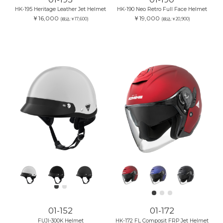
HK-195 Heritage Leather Jet Helmet
HK-190 Neo Retro Full Face Helmet
￥16,000
￥19,000
(税込:￥17,600)
(税込:￥20,900)
01-152
01-172
FUJI-300K Helmet
HK-172 FL Composit FRP Jet Helmet