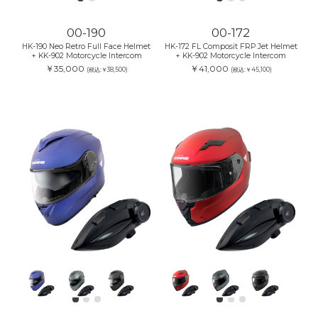
00-190
00-172
HK-190 Neo Retro Full Face Helmet
HK-172 FL Composit FRP Jet Helmet
+ KK-902 Motorcycle Intercom
+ KK-902 Motorcycle Intercom
￥35,000
￥41,000
(税込:￥38,500)
(税込:￥45,100)