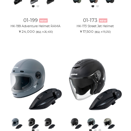
01-199
01-173
NEW
NEW
HK-199 Adventure Helmet RAMA
HK-173 Street Jet Helmet
￥24,000
￥17,500
(税込:￥26,400)
(税込:￥19,250)