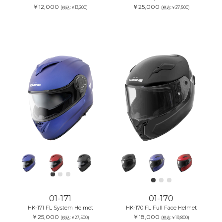
￥12,000
￥25,000
(税込:￥13,200)
(税込:￥27,500)
01-171
01-170
HK-171 FL System Helmet
HK-170 FL Full Face Helmet
￥25,000
￥18,000
(税込:￥27,500)
(税込:￥19,800)