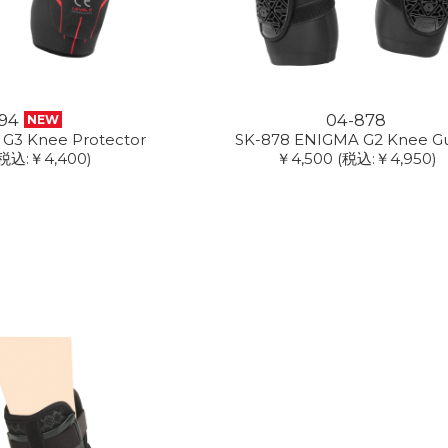
94
04-878
NEW
G3 Knee Protector
SK-878 ENIGMA G2 Knee G
税込:￥4,400)
￥4,500
(税込:￥4,950)