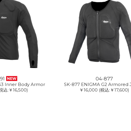
91
04-877
NEW
3 Inner Body Armor
SK-877 ENIGMA G2 Armored 
税込:￥16,500)
￥16,000
(税込:￥17,600)