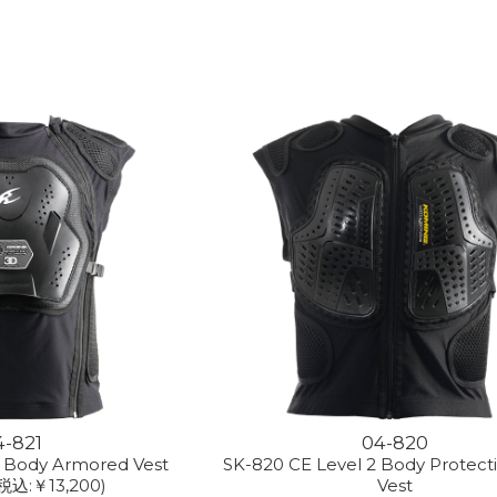
4-821
04-820
2 Body Armored Vest
SK-820 CE Level 2 Body Protecti
税込:￥13,200)
Vest