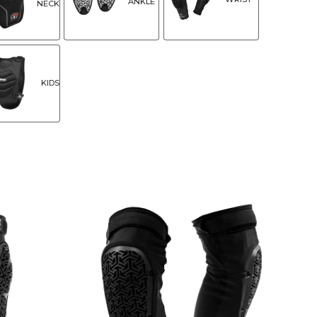
ANKLE
NECK
KIDS