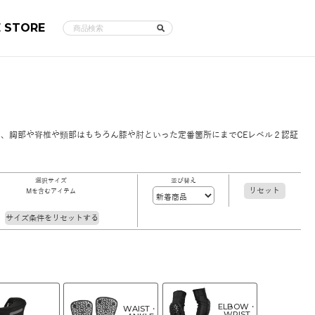
E STORE
、胸部や脊椎や頸部はもちろん膝や肘といった定番箇所にまでCEレベル２認証
選択サイズ
並び替え
リセット
Mを含むアイテム
サイズ条件をリセットする
ELBOW・
WAIST・
WRIST