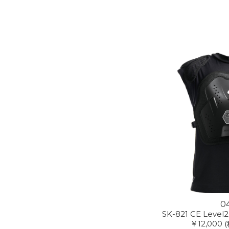
0
SK-821 CE Level
￥12,000
(