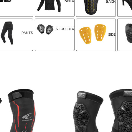
INNER
BACK
SHOULDER
PANTS
SIDE