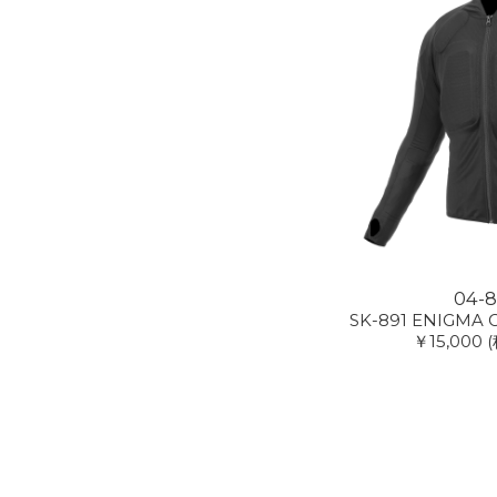
04-8
SK-891 ENIGMA G
￥15,000
(