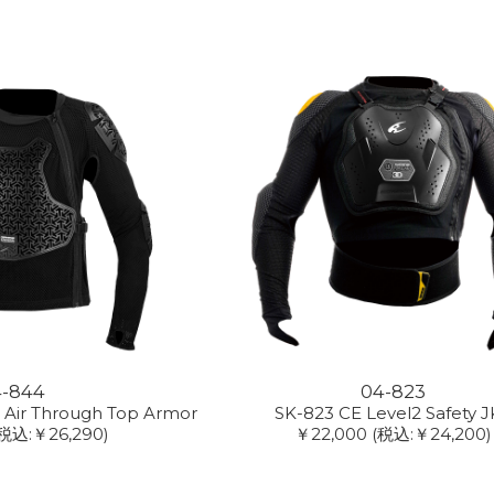
-844
04-823
Air Through Top Armor
SK-823 CE Level2 Safety J
(税込:￥26,290)
￥22,000
(税込:￥24,200)