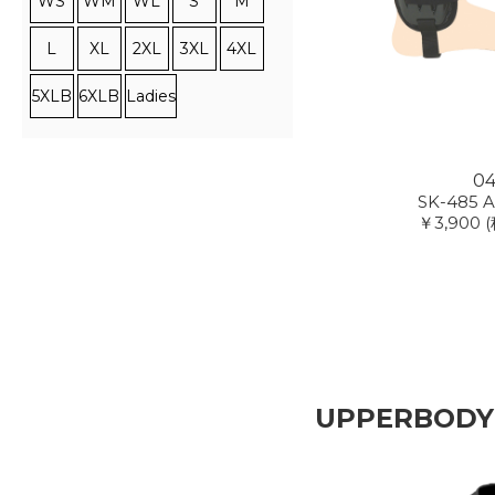
WS
WM
WL
S
M
L
XL
2XL
3XL
4XL
5XLB
6XLB
Ladies
0
SK-485 A
￥3,900
(
UPPERBODY