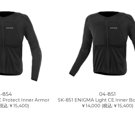
4-854
04-851
 Protect Inner Armor
SK-851 ENIGMA Light CE Inner B
税込:￥15,400)
￥14,000
(税込:￥15,400)