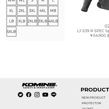
WM
WL
S
M
L
XL
2XL
3XL
4XL
MB
LB
XLB
2XLB
3XLB
4XLB
0
LJ-539 R-SPEC Sp
5XLB
￥54,900
PRODUC
NEW PRODUCT
PROTECTOR
JACKET