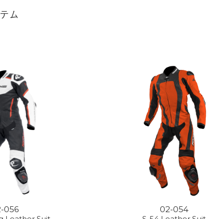
イテム
2-056
02-054
g Leather Suit
S-54 Leather Suit