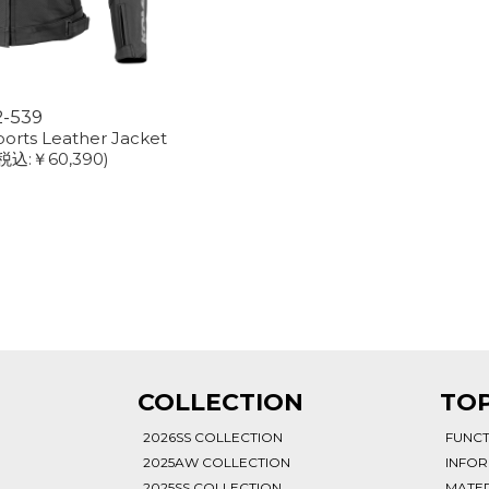
2-539
orts Leather Jacket
(税込:￥60,390)
T
COLLECTION
TOP
2026SS COLLECTION
FUNC
2025AW COLLECTION
INFO
2025SS COLLECTION
MATER