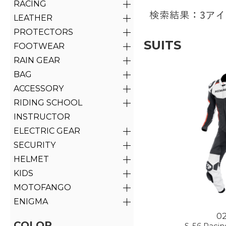
RACING
検索結果：3ア
LEATHER
PROTECTORS
SUITS
FOOTWEAR
RAIN GEAR
BAG
ACCESSORY
RIDING SCHOOL
INSTRUCTOR
ELECTRIC GEAR
SECURITY
HELMET
KIDS
MOTOFANGO
ENIGMA
0
COLOR
S-56 Racin