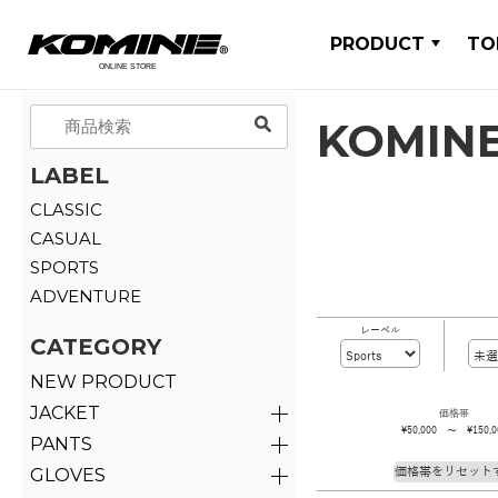
PRODUCT
TO
KOMINE
LABEL
CLASSIC
CASUAL
SPORTS
ADVENTURE
レーベル
CATEGORY
NEW PRODUCT
JACKET
価格帯
\50,000 ～ \150,0
PANTS
GLOVES
価格帯をリセット