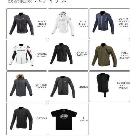
検索結果：4アイテム
DENIM
HALF
FULL
JACKET・
MESH
MESH
OTHER
JACKET
JACKET
JACKET
LEATHER
FULL
RACING
JACKET
YEAR
JACKET
JACKET
ELECTRIC
WINTER
HEAT
LINING
JACKET
WEAR
T-
OPTION
SHIRT