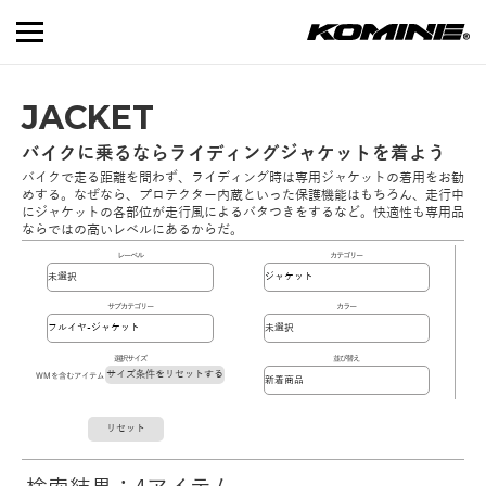
JACKET
バイクに乗るならライディングジャケットを着よう
バイクで走る距離を問わず、ライディング時は専用ジャケットの着用をお勧
めする。なぜなら、プロテクター内蔵といった保護機能はもちろん、走行中
にジャケットの各部位が走行風によるバタつきをするなど。快適性も専用品
ならではの高いレベルにあるからだ。
レーベル
カテゴリー
サブカテゴリー
カラー
選択サイズ
並び替え
サイズ条件をリセットする
WMを含むアイテム
リセット