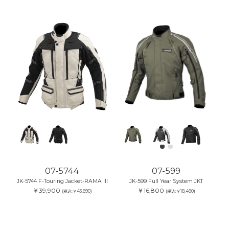
07-5744
07-599
JK-5744 F-Touring Jacket-RAMA III
JK-599 Full Year System JKT
￥39,900
￥16,800
(税込:￥43,890)
(税込:￥18,480)