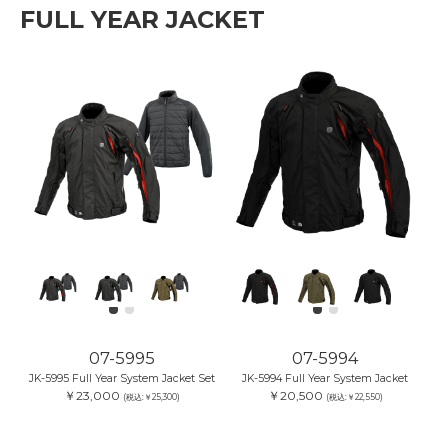
FULL YEAR JACKET
07-5995
07-5994
JK-5995 Full Year System Jacket Set
JK-5994 Full Year System Jacket
￥23,000
￥20,500
(税込:￥25,300)
(税込:￥22,550)