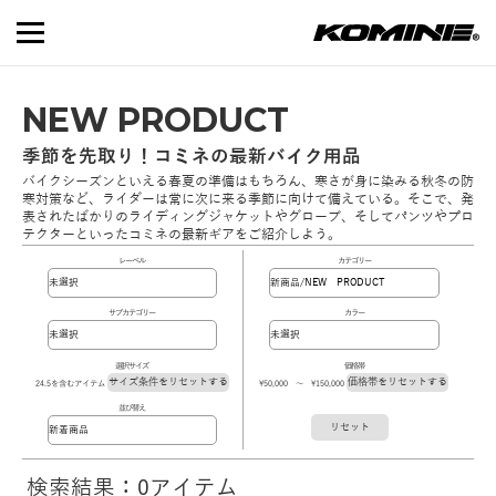
NEW PRODUCT
季節を先取り！コミネの最新バイク用品
バイクシーズンといえる春夏の準備はもちろん、寒さが身に染みる秋冬の防
寒対策など、ライダーは常に次に来る季節に向けて備えている。そこで、発
表されたばかりのライディングジャケットやグローブ、そしてパンツやプロ
テクターといったコミネの最新ギアをご紹介しよう。
レーベル
カテゴリー
サブカテゴリー
カラー
選択サイズ
価格帯
サイズ条件をリセットする
価格帯をリセットする
24.5を含むアイテム
\50,000 ～ \150,000
並び替え
リセット
検索結果：0アイテム