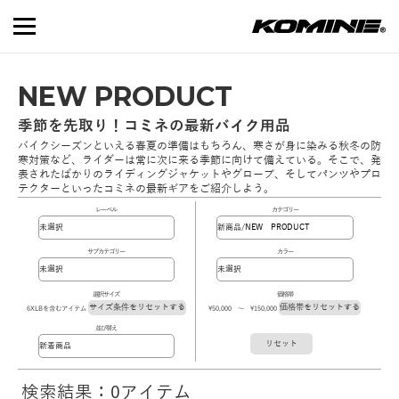
NEW PRODUCT
季節を先取り！コミネの最新バイク用品
バイクシーズンといえる春夏の準備はもちろん、寒さが身に染みる秋冬の防
寒対策など、ライダーは常に次に来る季節に向けて備えている。そこで、発
表されたばかりのライディングジャケットやグローブ、そしてパンツやプロ
テクターといったコミネの最新ギアをご紹介しよう。
レーベル
カテゴリー
サブカテゴリー
カラー
選択サイズ
価格帯
サイズ条件をリセットする
価格帯をリセットする
6XLBを含むアイテム
\50,000 ～ \150,000
並び替え
リセット
検索結果：0アイテム