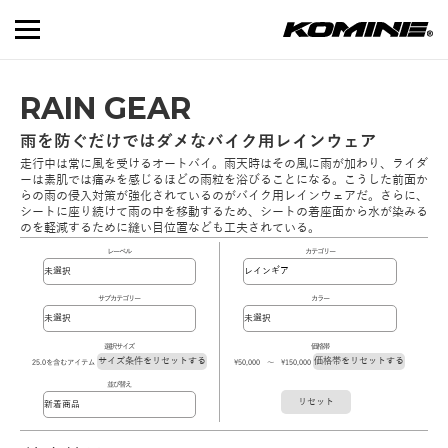
RAIN GEAR
雨を防ぐだけではダメなバイク用レインウェア
走行中は常に風を受けるオートバイ。雨天時はその風に雨が加わり、ライダ
ーは素肌では痛みを感じるほどの雨粒を浴びることになる。こうした前面か
らの雨の侵入対策が強化されているのがバイク用レインウェアだ。さらに、
シートに座り続けて雨の中を移動するため、シートの着座面から水が染みる
のを軽減するために縫い目位置なども工夫されている。
レーベル
カテゴリー
サブカテゴリー
カラー
選択サイズ
価格帯
サイズ条件をリセットする
価格帯をリセットする
25.0を含むアイテム
\50,000 ～ \150,000
並び替え
リセット